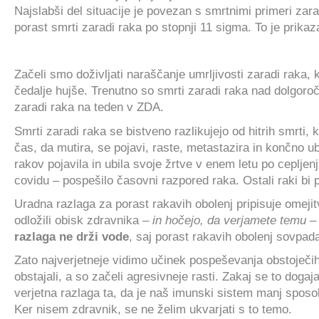
Najslabši del situacije je povezan s smrtnimi primeri zar
porast smrti zaradi raka po stopnji 11 sigma. To je prikaz
Začeli smo doživljati naraščanje umrljivosti zaradi raka, 
čedalje hujše. Trenutno so smrti zaradi raka nad dolgoro
zaradi raka na teden v ZDA.
Smrti zaradi raka se bistveno razlikujejo od hitrih smrti, 
čas, da mutira, se pojavi, raste, metastazira in končno u
rakov pojavila in ubila svoje žrtve v enem letu po cepljenj
covidu – pospešilo časovni razpored raka. Ostali raki bi p
Uradna razlaga za porast rakavih obolenj pripisuje omejitv
odložili obisk zdravnika –
in hočejo, da verjamete temu
–
razlaga ne drži vode
, saj porast rakavih obolenj sovpad
Zato najverjetneje vidimo učinek pospeševanja obstoječih
obstajali, a so začeli agresivneje rasti. Zakaj se to doga
verjetna razlaga ta, da je naš imunski sistem manj sposob
Ker nisem zdravnik, se ne želim ukvarjati s to temo.