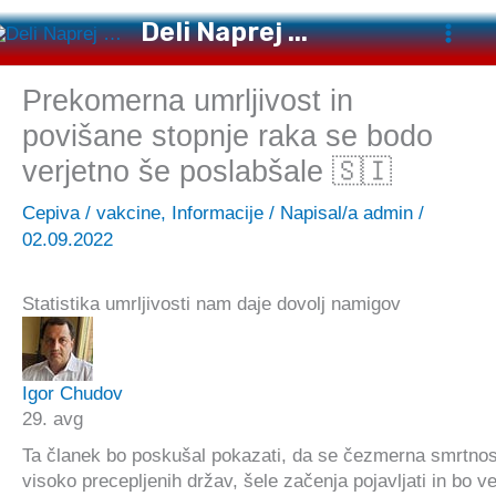
Preskoči
Deli Naprej ...
na
vsebino
Prekomerna umrljivost in
povišane stopnje raka se bodo
verjetno še poslabšale 🇸🇮
Cepiva / vakcine
,
Informacije
/ Napisal/a
admin
/
02.09.2022
Statistika umrljivosti nam daje dovolj namigov
Igor Chudov
29. avg
Ta članek bo poskušal pokazati, da se čezmerna smrtnost,
visoko precepljenih držav, šele začenja pojavljati in bo 