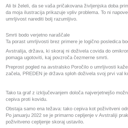
Ali bi želeli, da se vaša pričakovana življenjska doba pri
da moja ilustracija prikazuje vpliv problema. To ni napov
umrljivost narediti bolj razumljivo.
Smrti bodo verjetno naraščale
Ta porast umrljivosti brez primere je logično posledica bod
Avstralija, država, ki skoraj ni doživela covida do omikron
pomaga ugotoviti, kaj povzroča čezmerne smrti.
Preprost pogled na avstralsko Poročilo o umrljivosti kaže
začela, PREDEN je država sploh doživela svoj prvi val k
Tako ta graf z izključevanjem določa najverjetnejšo možn
cepiva proti kovidu.
Obstaja samo ena težava: tako cepiva kot poživitveni odm
Po januarju 2022 se je primarno cepljenje v Avstraliji pra
poživitveno cepljenje skoraj ustavilo.