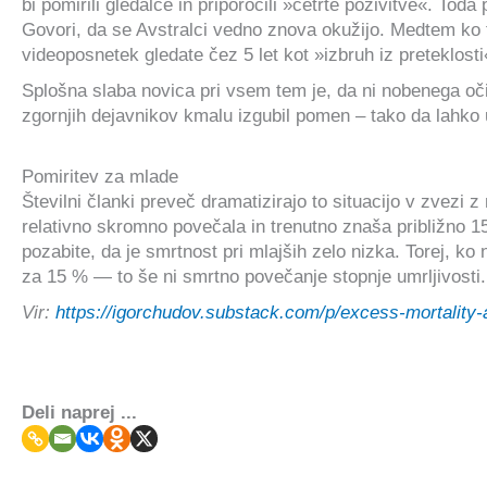
bi pomirili gledalce in priporočili »četrte poživitve«. To
Govori, da se Avstralci vedno znova okužijo. Medtem ko to
videoposnetek gledate čez 5 let kot »izbruh iz preteklosti
Splošna slaba novica pri vsem tem je, da ni nobenega očit
zgornjih dejavnikov kmalu izgubil pomen – tako da lahko 
Pomiritev za mlade
Številni članki preveč dramatizirajo to situacijo v zvezi 
relativno skromno povečala in trenutno znaša približno 1
pozabite, da je smrtnost pri mlajših zelo nizka. Torej, ko 
za 15 % — to še ni smrtno povečanje stopnje umrljivosti.
Vir:
https://igorchudov.substack.com/p/excess-mortality
Deli naprej ...