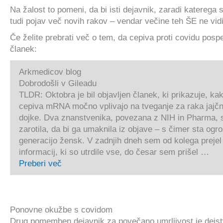
Na žalost to pomeni, da bi isti dejavnik, zaradi katerega s
tudi pojav več novih rakov – vendar večine teh ŠE ne vidi
Če želite prebrati več o tem, da cepiva proti covidu pospe
članek:
Arkmedicov blog
Dobrodošli v Gileadu
TLDR: Oktobra je bil objavljen članek, ki prikazuje, ka
cepiva mRNA močno vplivajo na tveganje za raka jajčn
dojke. Dva znanstvenika, povezana z NIH in Pharma, 
zarotila, da bi ga umaknila iz objave – s čimer sta ogro
generacijo žensk. V zadnjih dneh sem od kolega prejel
informacij, ki so utrdile vse, do česar sem prišel …
Preberi več
Ponovne okužbe s covidom
Drug pomemben dejavnik za povečano umrljivost je dejstv