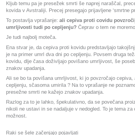
Kljub temu pa je presežek smrti še naprej naraščal, prece
kovida v Avstraliji. Precej presegajo prijavljene ‘smrtne 
To postavlja vprašanje:
ali cepiva proti covidu povzroči
umrljivosti tudi po cepljenju?
Čeprav o tem ne moremo bi
Je tudi najbolj moteča.
Ena stvar je, da cepiva proti kovidu predstavljajo takojšn
je na primer umrl dva dni po cepljenju. Povsem druga težava
kovidu, dlje časa doživljajo povišano umrljivost, še pose
znakov upadanja.
Ali se bo ta povišana umrljivost, ki jo povzročajo cepiva
cepljenju, sčasoma umirila ? Na to vprašanje ne poznam
presežne smrti ne kažejo znakov upadanja.
Razlog za to je lahko, špekulativno, da se povečana proi
nikoli ne ustavi in ​​se nadaljuje v nedogled. To je tema 
možnost.
Raki se šele začenjajo pojavljati