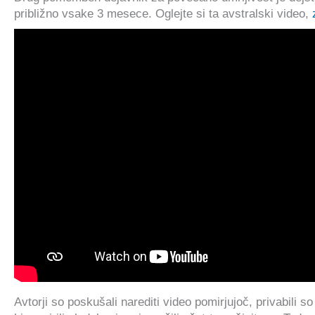
približno vsake 3 mesece. Oglejte si ta avstralski video,
Avtorji so poskušali narediti video pomirjujoč, privabili s