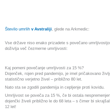
Število umrlih
v Avstraliji
, glede na Arkmedic:
Vse države niso enako prizadete s povečano umrljivostjo: 
doživlja več čezmerne umrljivosti:
Kaj pomeni povečanje umrljivosti za 15 %?
Dojenček, rojen pred pandemijo, je imel pričakovano življen
statistično verjetno živel – približno 80 let.
Nato sta se zgodili pandemija in cepljenje proti kovidu.
Umrljivost se poveča za 15 %, če bi ostala nespremenjena 
dojenčki živeli približno le do 68 leta – s čimer bi skrajš
12 let!