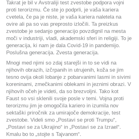
Takrat je bil v Avstraliji test zvestobe podpora vojni
proti terorizmu. Če ste jo podprli, je vaša kariera
cvetela, če pa je niste, je vaša kariera naletela na
ovire ali pa so vas preprosto izločili. Ta preizkus
zvestobe je sedanjo generacijo povzdignil na mesta
moči v industriji, vladi, akademski sferi in religiji. To je
generacija, ki nam je dala Covid-19 in pandemijo.
Poslušna generacija. Zvesta generacija.
Mnogi med njimi so zdaj starejši in to se vidi na
njihovih obrazih, izčrpanih in utrujenih, koža se jim
tesno ovija okoli lobanje z pobarvanimi lasmi in sivimi
koreninami, zmečkanimi oblekami in jeznimi obrazi. V
njihovih očeh je videti, da so brezvoljni. Tako kot
Faust so vsi sklenili svoje posle v temi. Vojna proti
terorizmu jim je omogočila kariero in izumila nov
sektaški priročnik za umirajoče demokracije, test
zvestobe. Videli smo „Postavi se proti Trumpu“,
„Postavi se za Ukrajino“ in „Postavi se za Izrael“.
Kmalu bo to „stojte s Tajvanom“.