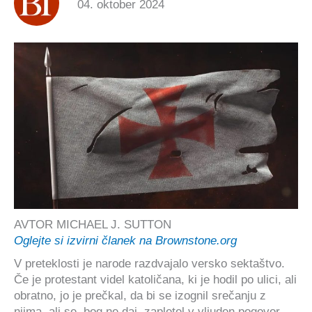
04. oktober 2024
AVTOR MICHAEL J. SUTTON
Oglejte si izvirni članek na Brownstone.org
V preteklosti je narode razdvajalo versko sektaštvo.
Če je protestant videl katoličana, ki je hodil po ulici, ali
obratno, jo je prečkal, da bi se izognil srečanju z
njima, ali se, bog ne daj, zapletel v vljuden pogovor.