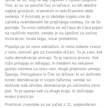
Tisti, ki so se poročili čez to ločnico, so bili deležni
najbolj grozljivih, sramotnih in nekrščanskih oblik
vedenja. V Avstraliji je to obdobje trajalo vse do
začetka osemdesetih let prejšnjega stoletja, če ne še
pozneje. Ta vrsta sektaštva se od časa do časa pojavi
na različnih mestih, vendar je na splošno za večino
Avstralcev, hvala bogu, stvar preteklosti.
Pojavlja pa se novo sektaštvo, ki nima nobene zveze
z vero, temveč gre za zvestobo državi. Tu je zato, ker
naše demokracije umirajo. To je naravni proces. Kot
rože prihajajo in odhajajo, in medtem ko nekatere
pustijo semena za novo rast, druge preprosto umrejo.
Španija, Portugalska in Čile so države, ki so doživele
konec demokracije in vzpon fašizma, vendar so
doživele tudi oživitev demokracije po večinoma mirni
poti. To je upanje tudi za druge kraje, ki doživljajo
enako tranzicijo.
Preizkusi zvestobe so se začeli z 11. septembrom.