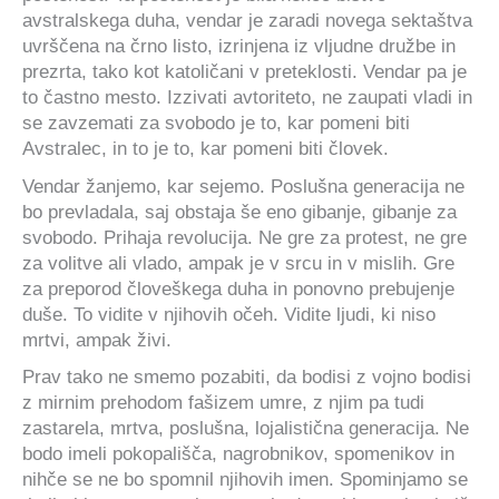
avstralskega duha, vendar je zaradi novega sektaštva
uvrščena na črno listo, izrinjena iz vljudne družbe in
prezrta, tako kot katoličani v preteklosti. Vendar pa je
to častno mesto. Izzivati avtoriteto, ne zaupati vladi in
se zavzemati za svobodo je to, kar pomeni biti
Avstralec, in to je to, kar pomeni biti človek.
Vendar žanjemo, kar sejemo. Poslušna generacija ne
bo prevladala, saj obstaja še eno gibanje, gibanje za
svobodo. Prihaja revolucija. Ne gre za protest, ne gre
za volitve ali vlado, ampak je v srcu in v mislih. Gre
za preporod človeškega duha in ponovno prebujenje
duše. To vidite v njihovih očeh. Vidite ljudi, ki niso
mrtvi, ampak živi.
Prav tako ne smemo pozabiti, da bodisi z vojno bodisi
z mirnim prehodom fašizem umre, z njim pa tudi
zastarela, mrtva, poslušna, lojalistična generacija. Ne
bodo imeli pokopališča, nagrobnikov, spomenikov in
nihče se ne bo spomnil njihovih imen. Spominjamo se