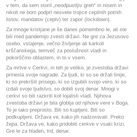
v tem, da sem storil „neodpustljiv greh“ in nisem in
nikoli ne bom podprl nesvete trojice cepilnih potnih
listov, mandatov (cepiv) ter zapor (lockdown).
Za mnoge kristjane je še danes pomembno le, ali ste
bili med pandemijo zvesti državi. Ne gre za Jezusovo
osebo, vstajenje, večno življenje ali karkoli
krščanskega, temveč za poslušnost vladi in
pokorščino oblastem, in to v vsem.
Za mrtve v Cerkvi, in teh je veliko, je zvestoba državi
prinesla svoje nagrade. Za ljudi, ki so se držali linije,
ki so prekršili prisego, ki so izgubili svojo vero, ki so
izdali svoje ljudstvo, so dobili svoj denar. Mnogi v
cerkvi so bili razkriti kot lojalisti vladi. Njihova
zvestoba državi je bila globlja od njihove vere v Boga.
To je tako preprosto. Bili so kupljeni. Bili so
podkupljeni. Država ve, kako jih nadzorovati. Preko
žepa. Država ve, kako pridobiti cerkve v vsaki krizi.
Gre le za hladen, trd, denar.