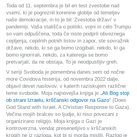
Toda od 11. septembra je bil en test zvestobe nad
vsemi, ki je pogreznil korenine globlje od temeljev
naše demokracije, in to je bil ‘Zvestoba državi’ v
pandemiji. Vaša stališča o politiki, vojni in celo Trumpu
so vam odpuščena, toda če niste podprli obveznega
cepljenja, cepilnih potnih listov in zapor, ste sovražnik
države, nekdo, ki se ga bomo izogibali, nekdo, ki ga
bomo ignorirali, nekdo, za katerega se bomo
pretvarjali, da ne obstaja. To je neodpustljiv greh.
V seriji Svoboda je pomembna danes sem od nočne
more Covidova histerija, od novembra 2022 dalje,
objavil devet naslovov, v katerih raziskujem različne
teme svobode. Moja najnovejša knjiga je „
Ali Bog stoji
ob strani Izraelu, krščanski odgovor na Gazo
“ (Does
God Stand with Israel, A Christian Response to Gaza).
Večina mojih bralcev so ljudje, ki niso povezani z
organizirano religijo. Moja knjiga o Gazi je
kontroverzna, vendar presenetljivo v krščanskih
krogih ne iz razloga, kot bi si morda mislili. Razlog je