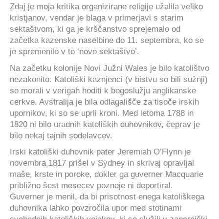
Zdaj je moja kritika organizirane religije užalila veliko
kristjanov, vendar je blaga v primerjavi s starim
sektaštvom, ki ga je krščanstvo sprejemalo od
začetka kazenske naselbine do 11. septembra, ko se
je spremenilo v to ‘novo sektaštvo’.
Na začetku kolonije Novi Južni Wales je bilo katolištvo
nezakonito. Katoliški kaznjenci (v bistvu so bili sužnji)
so morali v verigah hoditi k bogoslužju anglikanske
cerkve. Avstralija je bila odlagališče za tisoče irskih
upornikov, ki so se uprli kroni. Med letoma 1788 in
1820 ni bilo uradnih katoliških duhovnikov, čeprav je
bilo nekaj tajnih sodelavcev.
Irski katoliški duhovnik pater Jeremiah O’Flynn je
novembra 1817 prišel v Sydney in skrivaj opravljal
maše, krste in poroke, dokler ga guverner Macquarie
približno šest mesecev pozneje ni deportiral.
Guverner je menil, da bi prisotnost enega katoliškega
duhovnika lahko povzročila upor med stotinami