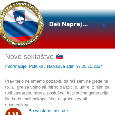
Preskoči
na
vsebino
Deli Naprej ...
Novo sektaštvo
Informacije
,
Politika
/ Napisal/a
admin
/
05.10.2024
Prav tako ne smemo pozabiti, da fašizem ne glede na
to, ali gre za vojno ali mirno tranzicijo, umre, z njim pa
tudi zastarela, mrtva, poslušna, lojalistična generacija.
Ne bodo imeli pokopališča, nagrobnikov ali
spomenikov.
Brownstone Institute