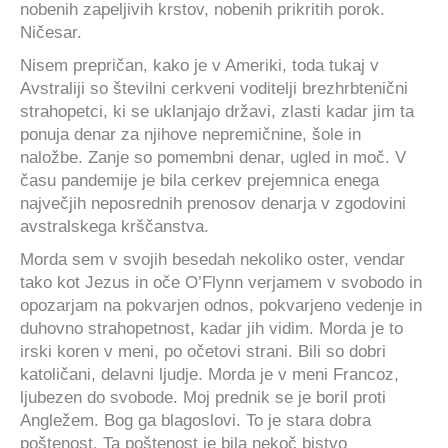
nobenih zapeljivih krstov, nobenih prikritih porok.
Ničesar.
Nisem prepričan, kako je v Ameriki, toda tukaj v
Avstraliji so številni cerkveni voditelji brezhrbtenični
strahopetci, ki se uklanjajo državi, zlasti kadar jim ta
ponuja denar za njihove nepremičnine, šole in
naložbe. Zanje so pomembni denar, ugled in moč. V
času pandemije je bila cerkev prejemnica enega
največjih neposrednih prenosov denarja v zgodovini
avstralskega krščanstva.
Morda sem v svojih besedah nekoliko oster, vendar
tako kot Jezus in oče O’Flynn verjamem v svobodo in
opozarjam na pokvarjen odnos, pokvarjeno vedenje in
duhovno strahopetnost, kadar jih vidim. Morda je to
irski koren v meni, po očetovi strani. Bili so dobri
katoličani, delavni ljudje. Morda je v meni Francoz,
ljubezen do svobode. Moj prednik se je boril proti
Angležem. Bog ga blagoslovi. To je stara dobra
poštenost. Ta poštenost je bila nekoč bistvo