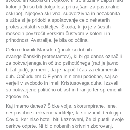
svobodnih katoliških vojakov, ki so služili v zaporniški
koloniji (ki so bili dolga leta prikrajšani za pastoralno
oskrbo). Njegova skrivna, subverzivna in nezakonita
služba si je pridobila spoštovanje celo nekaterih
protestantskih voditeljev. Škoda, ki jo je v šestih
mesecih povzročil verskim čustvom v koloniji in
prihodnosti Avstralije, je bila odločilna.
Celo redovnik Marsden (junak sodobnih
evangeličanskih protestantov), ki bi ga danes označili
za pokvarjenega in očitno psihotičnega (rad je javno
bičal ljudi), je menil, da je napočil čas za ekumenski
duh. Občudujem O’Flynna in njemu podobne, saj so
verjeli v svobodo in imeli Kristusovega duha. Izzvali
so pokvarjeno politično oblast in tiranijo ter spremenili
zgodovino.
Kaj imamo danes? Šibke volje, skorumpirane, lene,
nesposobne cerkvene voditelje, ki so izumili teologijo
Covid, ker niso hoteli biti kaznovani, če bi pustili svoje
cerkve odprte. Ni bilo nobenih skrivnih zborovanj,