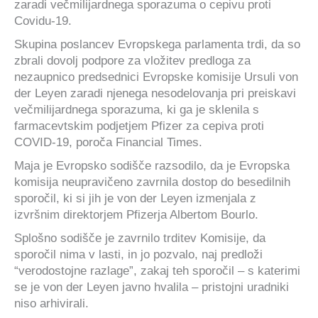
zaradi večmilijardnega sporazuma o cepivu proti
Covidu-19.
Skupina poslancev Evropskega parlamenta trdi, da so
zbrali dovolj podpore za vložitev predloga za
nezaupnico predsednici Evropske komisije Ursuli von
der Leyen zaradi njenega nesodelovanja pri preiskavi
večmilijardnega sporazuma, ki ga je sklenila s
farmacevtskim podjetjem Pfizer za cepiva proti
COVID-19, poroča Financial Times.
Maja je Evropsko sodišče razsodilo, da je Evropska
komisija neupravičeno zavrnila dostop do besedilnih
sporočil, ki si jih je von der Leyen izmenjala z
izvršnim direktorjem Pfizerja Albertom Bourlo.
Splošno sodišče je zavrnilo trditev Komisije, da
sporočil nima v lasti, in jo pozvalo, naj predloži
“verodostojne razlage”, zakaj teh sporočil – s katerimi
se je von der Leyen javno hvalila – pristojni uradniki
niso arhivirali.