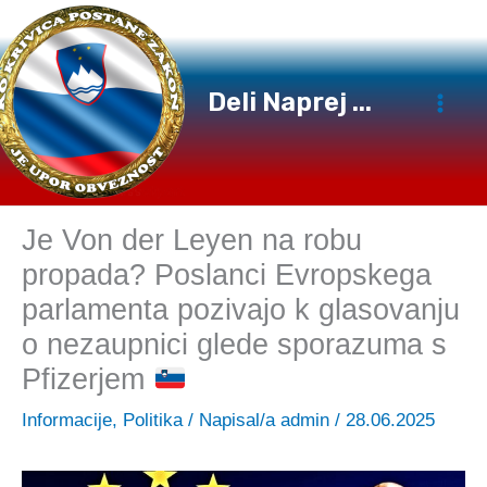
Preskoči
na
vsebino
Deli Naprej ...
Je Von der Leyen na robu
propada? Poslanci Evropskega
parlamenta pozivajo k glasovanju
o nezaupnici glede sporazuma s
Pfizerjem
Informacije
,
Politika
/ Napisal/a
admin
/
28.06.2025