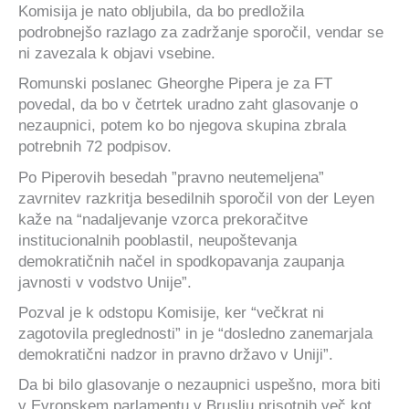
Komisija je nato obljubila, da bo predložila
podrobnejšo razlago za zadržanje sporočil, vendar se
ni zavezala k objavi vsebine.
Romunski poslanec Gheorghe Pipera je za FT
povedal, da bo v četrtek uradno zaht glasovanje o
nezaupnici, potem ko bo njegova skupina zbrala
potrebnih 72 podpisov.
Po Piperovih besedah ​​”pravno neutemeljena”
zavrnitev razkritja besedilnih sporočil von der Leyen
kaže na “nadaljevanje vzorca prekoračitve
institucionalnih pooblastil, neupoštevanja
demokratičnih načel in spodkopavanja zaupanja
javnosti v vodstvo Unije”.
Pozval je k odstopu Komisije, ker “večkrat ni
zagotovila preglednosti” in je “dosledno zanemarjala
demokratični nadzor in pravno državo v Uniji”.
Da bi bilo glasovanje o nezaupnici uspešno, mora biti
v Evropskem parlamentu v Bruslju prisotnih več kot