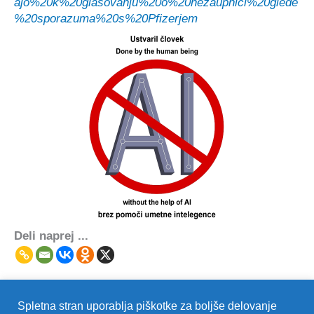
ajo%20k%20glasovanju%20o%20nezaupnici%20glede
%20sporazuma%20s%20Pfizerjem
Deli naprej ...
Spletna stran uporablja piškotke za boljše delovanje