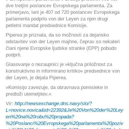
dve tretjini poslancev Evropskega parlamenta. Za
primerjavo, lani je 407 od 720 poslancev Evropskega
parlamenta podprlo von der Leyen za njen drugi
petletni mandat predsednice Komisije.
Piperea je priznala, da so možnosti za dejansko
odstavitev von der Leyen majhne, ​​čeprav so nekateri
člani njene Evropske ljudske stranke (EPP) pobudo
podprli.
Glasovanje o nezaupnici je »ključna priložnost za
konstruktivno in informirano kritiko« predsednice von
der Leyen, je dejala Piperea.
»Komisijo zavezuje, da obravnava pomisleke in
predloži utemeljitev.«
Vir:
http://newsexchange.dns.navy/slo/?
L=novice.novica&id=22392&Je%20Von%20der%20Ley
en%20na%20robu%20propada?
%20Poslanci%20Evropskega%20parlamenta%20poziv