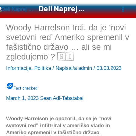
Preskoči
Deli Naprej ...
na
vsebino
Woody Harrelson trdi, da je ‘novi
svetovni red’ Ameriko spremenil v
fašistično državo … ali se mi
zgledujemo ? 🇸🇮
Informacije
,
Politika
/ Napisal/a
admin
/
03.03.2023
Fact checked
March 1, 2023
Sean Adl-Tabatabai
Woody Harrelson je opozoril, da se je “novi
svetovni red” infiltriral v ameriško vlado in
Ameriko spremenil v fašistično državo.