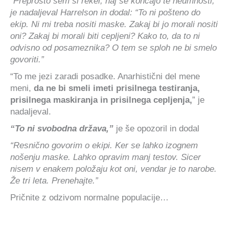
“Preprosto sem si rekel, naj se končajo te neumnosti,”
je nadaljeval Harrelson in dodal: “To ni pošteno do
ekip. Ni mi treba nositi maske. Zakaj bi jo morali nositi
oni? Zakaj bi morali biti cepljeni? Kako to, da to ni
odvisno od posameznika? O tem se sploh ne bi smelo
govoriti.”
“To me jezi zaradi posadke. Anarhistični del mene
meni,
da ne bi smeli imeti prisilnega testiranja,
prisilnega maskiranja in prisilnega cepljenja,
” je
nadaljeval.
“To ni svobodna država,”
je še opozoril in dodal
“Resnično govorim o ekipi. Ker se lahko izognem
nošenju maske. Lahko opravim manj testov. Sicer
nisem v enakem položaju kot oni, vendar je to narobe.
Že tri leta. Prenehajte.”
Pričnite z odzivom normalne populacije…