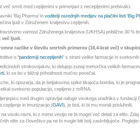
t več smrti med cepljenimi v primerjavi z necepljenimi prebivalci.
tavniki ‘Big Pharma’ in
voditelji osrednjih medijev na plačilni listi ‘Big
ečina ljudi v Združenem kraljestvu cepljenih.
zdravstveno varnost Združenega kraljestva (UKHSA) približno 30 % br
 več ljudi.
omne razlike v številu smrtnih primerov (16,4-krat več) v skupini
rditve o “
pandemiji necepljenih
” s strani velike farmacije in svetovnih 
dicinskih strokovnjakov, ki delujejo zunaj mehurčka velikih farmacevts
rti
, ki se bo v bližnji prihodnosti močno povečal.
he, ki opozarja, da je beljakovina spike tikajoča bomba, ki je progra
setkal svetovno populacijo, cepljeno z mRNA.
jenjepisu med drugim opravljal naloge visokega uradnika v fundaciji Bi
cepljenje in imunizacijo (
GAVI
), je tisti, ki bi mu morali prisluhniti.
 na visoki ravni, ki z mirno vestjo ne bi mogel več delati za elito. Zda
tih elite za človeštvo pa ne bi mogle biti bolj zaskrbljujoče. Poglejte: