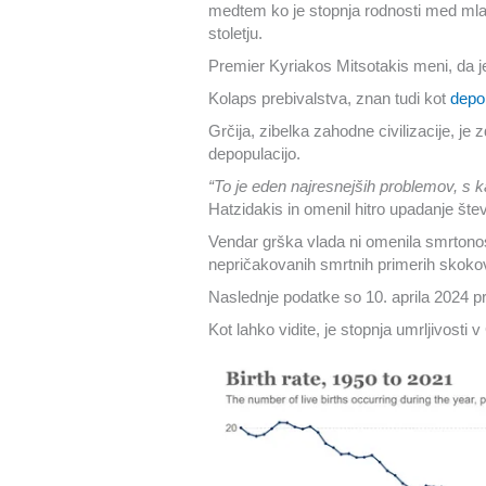
medtem ko je stopnja rodnosti med mladi
stoletju.
Premier Kyriakos Mitsotakis meni, da j
Kolaps prebivalstva, znan tudi kot
depo
Grčija, zibelka zahodne civilizacije, je
depopulacijo.
“To je eden najresnejših problemov, s k
Hatzidakis in omenil hitro upadanje štev
Vendar grška vlada ni omenila smrtonos
nepričakovanih smrtnih primerih skokovi
Naslednje podatke so 10. aprila 2024 prido
Kot lahko vidite, je stopnja umrljivosti v