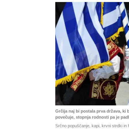
Grčija naj bi postala prva država, ki
povečuje, stopnja rodnosti pa je padl
Srčno popuščanje, kapi, krvni strdki in h