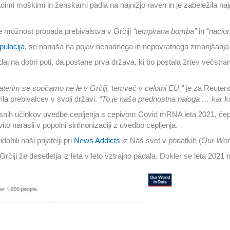
mi moškimi in ženskami padla na najnižjo raven in je zabeležila najn
e možnost propada prebivalstva v Grčiji
“tempirana bomba”
in
“nacio
pulacija
, se nanaša na pojav nenadnega in nepovratnega zmanjšanja šte
 zdaj na dobri poti, da postane prva država, ki bo postala žrtev večstr
aterim se soočamo ne le v Grčiji, temveč v celotni EU,”
je za Reuter
ila prebivalcev v svoji državi.
“To je naša prednostna naloga … kar ko
nih učinkov uvedbe cepljenja s cepivom Covid mRNA leta 2021, čepra
to narasli v popolni sinhronizaciji z uvedbo cepljenja.
bili naši prijatelji pri
News Addicts
iz Naš svet v podatkih (
Our Worl
 Grčiji že desetletja iz leta v leto vztrajno padala. Dokler se leta 2021