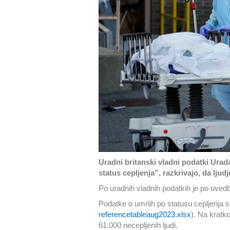
Uradni britanski vladni podatki Urada
status cepljenja”, razkrivajo, da ljud
Po uradnih vladnih podatkih je po uvedbi
Podatke o umrlih po statusu cepljenja
referencetableaug2023.xlsx
). Na kratk
61.000 necepljenih ljudi.