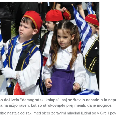
 bo doživela “demografski kolaps”, saj se število nenadnih in nep
a na nižjo raven, kot so strokovnjaki prej menili, da je mogoče.
itro nastajajoči raki med sicer zdravimi mladimi ljudmi so v Grčiji povz