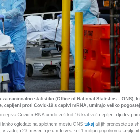
 za nacionalno statistiko (Office of National Statistics – ONS), 
je, cepljeni proti Covid-19 s cepivi mRNA, umirajo veliko pogosteje 
 cepiva Covid mRNA umrlo več kot 16-krat več cepljenih ljudi v primerja
 si lahko ogledate na spletnem mestu ONS
tukaj
ali jih prenesete za s
o, v zadnjih 23 mesecih je umrlo več kot 1 milijon popolnoma cepljeni