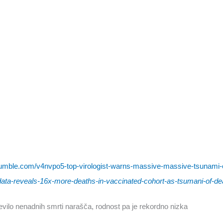
/rumble.com/v4nvpo5-top-virologist-warns-massive-massive-tsunami-
-data-reveals-16x-more-deaths-in-vaccinated-cohort-as-tsumani-of-d
število nenadnih smrti narašča, rodnost pa je rekordno nizka