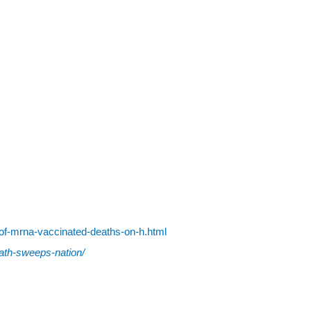
of-mrna-vaccinated-deaths-on-h.html
eath-sweeps-nation/