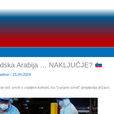
avdska Arabija … NAKLJUČJE?
admin
/
15.04.2024
at več smrti v cepljeni kohorti, ko “cunami smrti” preplavlja državo