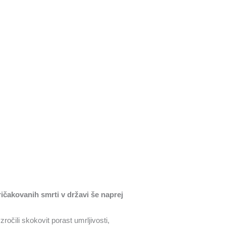
ričakovanih smrti v državi še naprej
ročili skokovit porast umrljivosti,