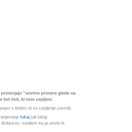
ki primerjajo “smrtne primere glede na
kot tisti, ki niso cepljeni.
vi s tistimi, ki so cepljenje zavrnili.
hranjevanje
tukaj
(ali tukaj:
h Britancev, medtem ko je umrlo le