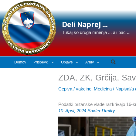
Preskoči
na
vsebino
Deli Naprej ...
Tukaj so druga mnenja ... ali pač ...
Search
Domov
Prispevki
Objave
Arhiv
ZDA, ZK, Grčija, S
Cepiva / vakcine
,
Medicina
/ Napisal/a
Podatki britanske vlade razkrivajo 16-kr
10. April, 2024
Baxter Dmitry