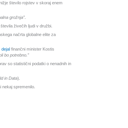
ižje število rojstev v skoraj enem
nalna grožnja”
.
vila živečih ljudi v družbi.
anskega načrta globalne elite za
s
dejal
finančni minister Kostis
li bo potrebno.”
v so statistični podatki o nenadnih in
d in Data
).
 ni nekaj spremenilo.