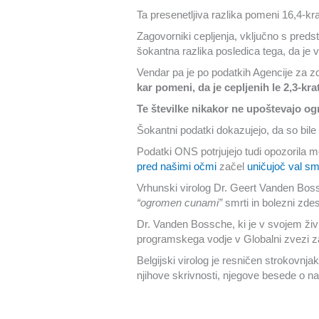
Ta presenetljiva razlika pomeni 16,4-kra
Zagovorniki cepljenja, vključno s preds
šokantna razlika posledica tega, da je v
Vendar pa je po podatkih Agencije za 
kar pomeni, da je cepljenih le 2,3-krat
Te številke nikakor ne upoštevajo ogr
Šokantni podatki dokazujejo, da so bile t
Podatki ONS potrjujejo tudi opozorila me
pred našimi očmi
začel
uničujoč val sm
Vrhunski virolog Dr. Geert Vanden Bossc
“ogromen cunami”
smrti in bolezni zde
Dr. Vanden Bossche, ki je v svojem živl
programskega vodje v Globalni zvezi za 
Belgijski virolog je resničen strokovnjak
njihove skrivnosti, njegove besede o načr