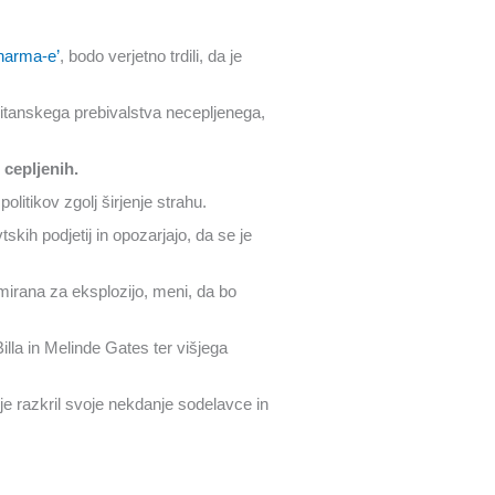
 Pharma-e’
, bodo verjetno trdili, da je
itanskega prebivalstva necepljenega,
 cepljenih.
politikov zgolj širjenje strahu.
kih podjetij in opozarjajo, da se je
mirana za eksplozijo, meni, da bo
lla in Melinde Gates ter višjega
j je razkril svoje nekdanje sodelavce in