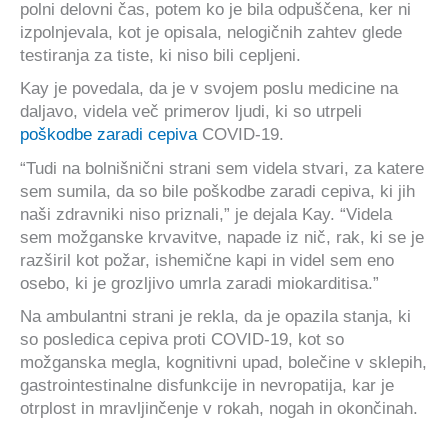
polni delovni čas, potem ko je bila odpuščena, ker ni
izpolnjevala, kot je opisala, nelogičnih zahtev glede
testiranja za tiste, ki niso bili cepljeni.
Kay je povedala, da je v svojem poslu medicine na
daljavo, videla več primerov ljudi, ki so utrpeli
poškodbe zaradi cepiva
COVID-19.
“Tudi na bolnišnični strani sem videla stvari, za katere
sem sumila, da so bile poškodbe zaradi cepiva, ki jih
naši zdravniki niso priznali,” je dejala Kay. “Videla
sem možganske krvavitve, napade iz nič, rak, ki se je
razširil kot požar, ishemične kapi in videl sem eno
osebo, ki je grozljivo umrla zaradi miokarditisa.”
Na ambulantni strani je rekla, da je opazila stanja, ki
so posledica cepiva proti COVID-19, kot so
možganska megla, kognitivni upad, bolečine v sklepih,
gastrointestinalne disfunkcije in nevropatija, kar je
otrplost in mravljinčenje v rokah, nogah in okončinah.