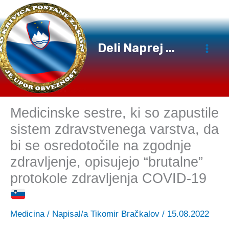
Preskoči
na
vsebino
Deli Naprej ...
Medicinske sestre, ki so zapustile
sistem zdravstvenega varstva, da
bi se osredotočile na zgodnje
zdravljenje, opisujejo “brutalne”
protokole zdravljenja COVID-19
Medicina
/ Napisal/a
Tikomir Bračkalov
/
15.08.2022