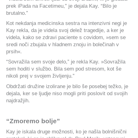
prek iPada na Facetimeu,” je dejala Kay. “Bilo je
brutalno.”
Kot nekdanja medicinska sestra na intenzivni negi je
Kay rekla, da je videla svoj delež tragedije, a ker je
videla, kako se zdravi paciente s covidom, »sem se
sredi noči zbujala v hladnem znoju in bolečinah v
prsih«.
“Sovražila sem svoje delo,” je rekla Kay. »Sovražila
sem hoditi v službo. Bila sem pod stresom, kot še
nikoli prej v svojem življenju.”
Obdržati družine izolirane je bilo še posebej težko, je
dejala, ker se ljudje niso mogli priti poslovit od svojih
najdražjih.
“Zmoremo bolje”
Kay je iskala druge možnosti, ko je našla bolnišnični