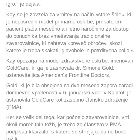
igro,” je dejala.
Kay se je zavzela za vrnitev na način »stare šole«, ki
je neposredni model primarne oskrbe, pri katerem
pacient plača mesečno ali letno naročnino za dostop
do ponudnika brez vmešavanja tradicionalne
zavarovalnice, ki zahteva »preveč obročev, skozi
katere je treba skakati, glavobole in potrditvena polja.«
Kay opozarja na model zdravstvene oskrbe, imenovan
GoldCare, ki ga je zasnovala dr. Simone Gold,
ustanoviteljica American’s Frontline Doctors.
Gold, ki je bila obsojena na dva meseca zapora zaradi
domnevne vpletenosti v 6. januarski vdor v Kapitol, je
ustanovila GoldCare kot zasebno člansko združenje
(PMA).
Ker se velik del tega, kar počnejo zavarovalnice, vrti
okoli morebitnih tožb, je treba za članstvo v PMA
podpisati klavzulo, s katero se strinjajo, da ne bodo
tožili.