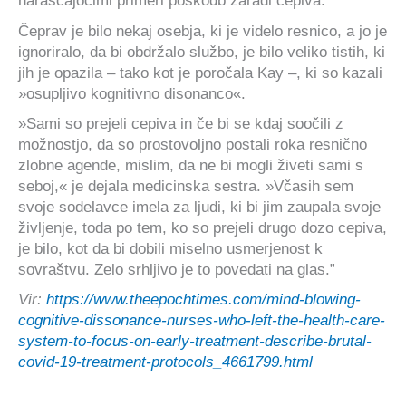
naraščajočimi primeri poškodb zaradi cepiva.
Čeprav je bilo nekaj osebja, ki je videlo resnico, a jo je
ignoriralo, da bi obdržalo službo, je bilo veliko tistih, ki
jih je opazila – tako kot je poročala Kay –, ki so kazali
»osupljivo kognitivno disonanco«.
»Sami so prejeli cepiva in če bi se kdaj soočili z
možnostjo, da so prostovoljno postali roka resnično
zlobne agende, mislim, da ne bi mogli živeti sami s
seboj,« je dejala medicinska sestra. »Včasih sem
svoje sodelavce imela za ljudi, ki bi jim zaupala svoje
življenje, toda po tem, ko so prejeli drugo dozo cepiva,
je bilo, kot da bi dobili miselno usmerjenost k
sovraštvu. Zelo srhljivo je to povedati na glas.”
Vir:
https://www.theepochtimes.com/mind-blowing-
cognitive-dissonance-nurses-who-left-the-health-care-
system-to-focus-on-early-treatment-describe-brutal-
covid-19-treatment-protocols_4661799.html