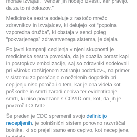
morale izvajati, “vendar jih nočejo izvesti, ker pravijo,
da za to ni dokazov.”
Medicinska sestra sodeluje z rastočo mrežo
zdravnikov in izvajalcev, ki delujejo kot “popolna
vzporedna družba”, ki obstaja v senci poleg
“pokvarjenega” zdravstvenega sistema, je dejala.
Po javni kampanji cepljenja v njeni skupnosti je
medicinska sestra povedala, da je opazila porast kapi
in postopkov embolizacije, saj so zdravniki sodelovali
pri »široko razširjenem zatiranju podatkov«, na primer
v sistemu za poročanje o neželenih dogodkih pri
cepljenju niso poročali o tem, kar je ona videla kot
poškodbe in smrti zaradi cepiva ter evidentiranje
smrti, ki niso povezane s COVID-om, kot, da jih je
povzročil COVID.
Še preden je CDC spremenil svojo
definicijo
necepljenih
, je bolnišnični sistem ponovno razvrščal
bolnike, ki so prejeli samo eno cepivo, kot necepljene,