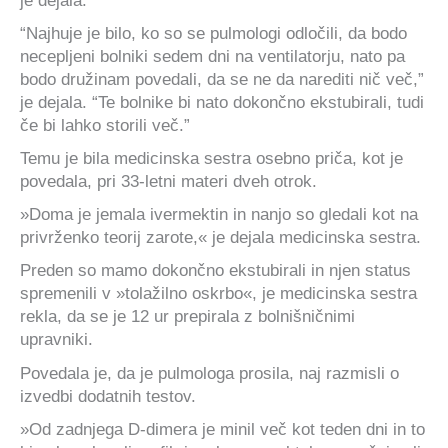
je dejala.
“Najhuje je bilo, ko so se pulmologi odločili, da bodo
necepljeni bolniki sedem dni na ventilatorju, nato pa
bodo družinam povedali, da se ne da narediti nič več,”
je dejala. “Te bolnike bi nato dokončno ekstubirali, tudi
če bi lahko storili več.”
Temu je bila medicinska sestra osebno priča, kot je
povedala, pri 33-letni materi dveh otrok.
»Doma je jemala ivermektin in nanjo so gledali kot na
privrženko teorij zarote,« je dejala medicinska sestra.
Preden so mamo dokončno ekstubirali in njen status
spremenili v »tolažilno oskrbo«, je medicinska sestra
rekla, da se je 12 ur prepirala z bolnišničnimi
upravniki.
Povedala je, da je pulmologa prosila, naj razmisli o
izvedbi dodatnih testov.
»Od zadnjega D-dimera je minil več kot teden dni in to