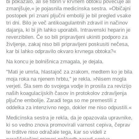
bi pokazalo, ali se fibrin v krvnem obtoku povečuje ali
zmanjšuje,« je pojasnila medicinska sestra. »Običajni
postopek pri znani pljučni emboliji je bil pregled vsake
tri dni. Bilo je več antikoagulantnih zdravil in načinov
dajanja, ki bi jih lahko uporabili. Intravenski heparin je
reverzibilen. Če so bili pripravljeni ukiniti podporo za
življenje, zakaj niso bili pripravljeni poskusiti nečesa,
kar bi lahko odpravilo okvaro krvnega obtoka?«
Na koncu je bolnišnica zmagala, je dejala.
“Mati je umrla, hlastajoč za zrakom, medtem ko je bila
moja roka na njenem hrbtu,” je rekla. »Nisem mogla
verjeti. Šla sem do svojega vodje in prosila za revizijo
naših koagulacijskih časov in protokolov zdravljenja
pljučne embolije. Zaradi tega so me premestili z
oddelka za intenzivno nego, dokler me niso odpustili.«
Medicinska sestra je rekla, da je opazovala upravnike,
ki so vedno znova promovirali varnost cepiva, čeprav
te trditve niso odražale tega, kar so videli z