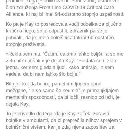
protokol, ki ga je oblikoval dr. Paul Marik, ustanovni
član združenja Front Line COVID-19 Critical Care
Alliance, ki naj bi imel 94-odstotno stopnjo uspešnosti.
Ko pa je Kay to posredovala vodji oddelka za pljučno
kritično nego, so jo odpustili, zdravnik pa se je
pohvalil, da je imela bolnišnica takrat 66-odstotno
stopnjo preživetja.
»Rekla sem mu, ‘Čutim, da smo lahko boljši,’ a so me
zelo hitro utišali,« je dejala Kay. “Postala sem zelo
jezna, ker sem gledala ljudi, kako umirajo, in sem
vedela, da bi nam lahko šlo bolje.”
Bilo je, kot da bi prej pametnim ljudem oprali
možgane, “in so samo še neumni”, s primanjkljajem
mentalnih sposobnosti, da bi ločili resnico od laži, je
dejala Kay.
To je privedlo do tega, da je Kay začela zdraviti
bolnike v ambulanti, da bi preprečila njihov sprejem v
bolnišnični sistem, kar je zdaj njena zaposlitev za