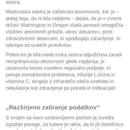
sestra.
Medicinska sestra je zahtevala anonimnost, ker je –
poleg tega, da ni bila cepljena – dejala, da je v zvezni
državi Washington in Oregon vlada javnosti omogočila
vložitev anonimnih pritožb, »brez dokazov«, proti
zdravstvenim delavcem, ki spodbujajo zdravljenje, ki
odstopa od uradnih protokolov.
Potem ko je bila medicinska sestra odpuščena zaradi
neizpolnjevanja obveznosti glede cepljenja, je
ustanovila lastno zasebno negovalno podjetje, ki
ponuja monoklonska protitelesa, infuzije L-lizina in
vitamina C, terapijo z infrardečo rdečo svetlobo in
nebulatorje kot zdravljenje po potrebi in indikacijah.
„Razširjeno zatiranje podatkov“
S svojim na novo ustanovljenim poslom je izvedla
zgodnje posege, za katere je rekla, da bi jih bolnišnice