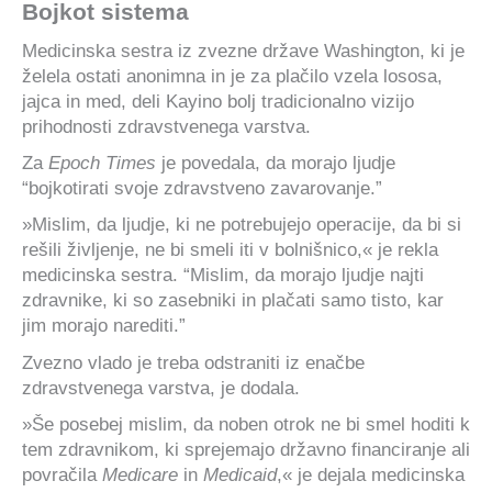
Bojkot sistema
Medicinska sestra iz zvezne države Washington, ki je
želela ostati anonimna in je za plačilo vzela lososa,
jajca in med, deli Kayino bolj tradicionalno vizijo
prihodnosti zdravstvenega varstva.
Za
Epoch Times
je povedala, da morajo ljudje
“bojkotirati svoje zdravstveno zavarovanje.”
»Mislim, da ljudje, ki ne potrebujejo operacije, da bi si
rešili življenje, ne bi smeli iti v bolnišnico,« je rekla
medicinska sestra. “Mislim, da morajo ljudje najti
zdravnike, ki so zasebniki in plačati samo tisto, kar
jim morajo narediti.”
Zvezno vlado je treba odstraniti iz enačbe
zdravstvenega varstva, je dodala.
»Še posebej mislim, da noben otrok ne bi smel hoditi k
tem zdravnikom, ki sprejemajo državno financiranje ali
povračila
Medicare
in
Medicaid
,« je dejala medicinska