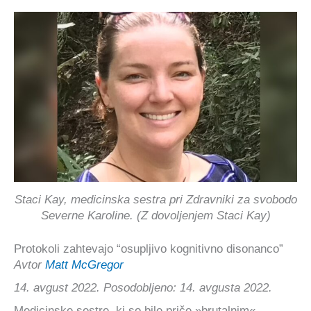
Staci Kay, medicinska sestra pri Zdravniki za svobodo
Severne Karoline. (Z dovoljenjem Staci Kay)
Protokoli zahtevajo “osupljivo kognitivno disonanco”
Аvtor
Matt McGregor
14. avgust 2022. Posodobljeno: 14. avgusta 2022.
Medicinske sestre, ki so bile priče »brutalnim«