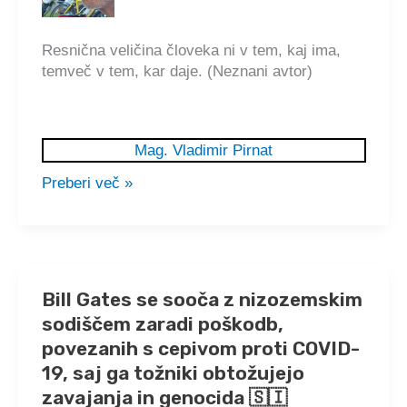
🇸🇮
Resnična veličina človeka ni v tem, kaj ima,
temveč v tem, kar daje. (Neznani avtor)
Mag. Vladimir Pirnat
Preberi več »
Bill Gates se sooča z nizozemskim
sodiščem zaradi poškodb,
povezanih s cepivom proti COVID-
19, saj ga tožniki obtožujejo
zavajanja in genocida 🇸🇮