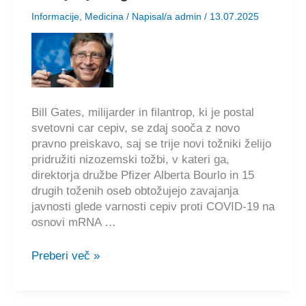
Informacije
,
Medicina
/ Napisal/a
admin
/
13.07.2025
Bill Gates, milijarder in filantrop, ki je postal
svetovni car cepiv, se zdaj sooča z novo
pravno preiskavo, saj se trije novi tožniki želijo
pridružiti nizozemski tožbi, v kateri ga,
direktorja družbe Pfizer Alberta Bourlo in 15
drugih toženih oseb obtožujejo zavajanja
javnosti glede varnosti cepiv proti COVID-19 na
osnovi mRNA …
Bill
Preberi več »
Gates
se
sooča