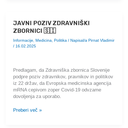
VLADE
🇸🇮
JAVNI POZIV ZDRAVNIŠKI
ZBORNICI 🇸🇮
Informacije
,
Medicina
,
Politika
/ Napisal/a
Pirnat Vladimir
/
16.02.2025
Predlagam, da Zdravniška zbornica Slovenije
podpre poziv zdravnikov, pravnikov in politikov
iz 22 držav, da Evropska medicinska agencija
mRNA cepivom zoper Covid-19 odvzame
dovoljenja za uporabo.
JAVNI
Preberi več »
POZIV
ZDRAVNIŠKI