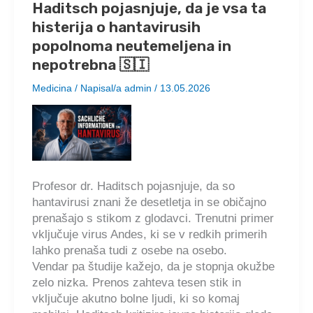
Haditsch pojasnjuje, da je vsa ta
histerija o hantavirusih
popolnoma neutemeljena in
nepotrebna 🇸🇮
Medicina
/ Napisal/a
admin
/
13.05.2026
Profesor dr. Haditsch pojasnjuje, da so
hantavirusi znani že desetletja in se običajno
prenašajo s stikom z glodavci. Trenutni primer
vključuje virus Andes, ki se v redkih primerih
lahko prenaša tudi z osebe na osebo.
Vendar pa študije kažejo, da je stopnja okužbe
zelo nizka. Prenos zahteva tesen stik in
vključuje akutno bolne ljudi, ki so komaj