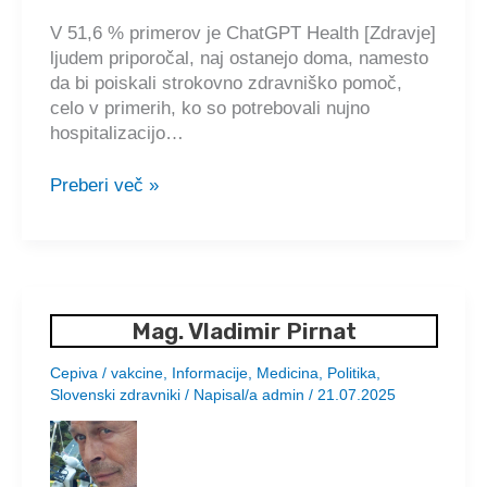
nepotrebna
V 51,6 % primerov je ChatGPT Health [Zdravje]
🇸🇮
ljudem priporočal, naj ostanejo doma, namesto
da bi poiskali strokovno zdravniško pomoč,
celo v primerih, ko so potrebovali nujno
hospitalizacijo…
Umetna
Preberi več »
inteligenca
(AI)
v
medicini:
kako
Mag. Vladimir Pirnat
vas
lahko
Cepiva / vakcine
,
Informacije
,
Medicina
,
Politika
,
nevronska
Slovenski zdravniki
/ Napisal/a
admin
/
21.07.2025
mreža
pripelje
do
smrti