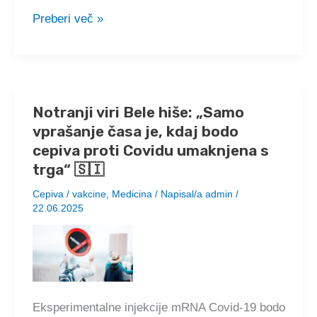
Japonska
Preberi več »
vlada
priznava,
da
vsaka
injekcija
Notranji viri Bele hiše: „Samo
mRNA
vprašanje časa je, kdaj bodo
skrajša
pričakovano
cepiva proti Covidu umaknjena s
življenjsko
trga“ 🇸🇮
dobo
Cepiva / vakcine
,
Medicina
/ Napisal/a
admin
/
za
22.06.2025
10
let
🇸🇮
Eksperimentalne injekcije mRNA Covid-19 bodo