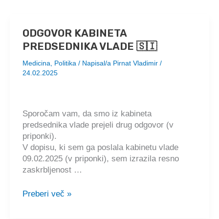
milijonov
dolarjev,
da
ODGOVOR KABINETA
bi
PREDSEDNIKA VLADE 🇸🇮
zakopal
resnico
Medicina
,
Politika
/ Napisal/a
Pirnat Vladimir
/
o
24.02.2025
smrtonosnem
zdravilu,
ki
Sporočam vam, da smo iz kabineta
povzroča
predsednika vlade prejeli drug odgovor (v
raka
priponki).
🇸🇮
V dopisu, ki sem ga poslala kabinetu vlade
09.02.2025 (v priponki), sem izrazila resno
zaskrbljenost …
ODGOVOR
Preberi več »
KABINETA
PREDSEDNIKA