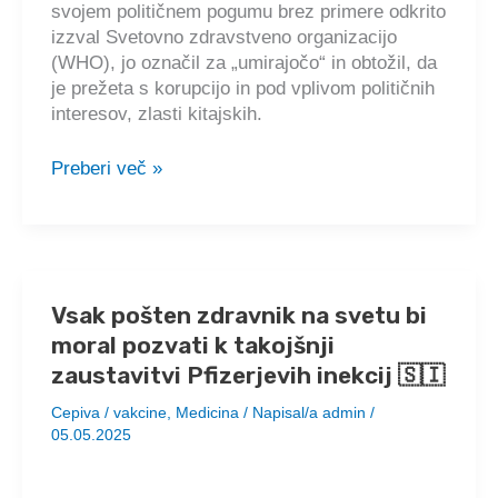
🇸🇮
svojem političnem pogumu brez primere odkrito
izzval Svetovno zdravstveno organizacijo
(WHO), jo označil za „umirajočo“ in obtožil, da
je prežeta s korupcijo in pod vplivom političnih
interesov, zlasti kitajskih.
RFK
Preberi več »
poziva
druge
države,
naj
se
Vsak pošten zdravnik na svetu bi
pridružijo
moral pozvati k takojšnji
ZDA
pri
zaustavitvi Pfizerjevih inekcij 🇸🇮
izstopu
Cepiva / vakcine
,
Medicina
/ Napisal/a
admin
/
iz
05.05.2025
SZO:
„Ni