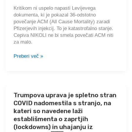
nam
treba
Kritikom ni uspelo napasti Levijevega
trpeti
dokumenta, ki je pokazal 36-odstotno
omejitev
povečanje ACM (All Cause Mortality) zaradi
umirajoče
Pfizerjevih injekcij. To je katastrofalno stanje.
SZO“
Cepiva NIKOLI ne bi smela povečati ACM niti
🇸🇮
za malo.
Vsak
Preberi več »
pošten
zdravnik
na
svetu
bi
Trumpova uprava je spletno stran
moral
COVID nadomestila s stranjo, na
pozvati
k
kateri so navedene laži
takojšnji
establišmenta o zaprtjih
zaustavitvi
(lockdowns) in uhajanju iz
Pfizerjevih