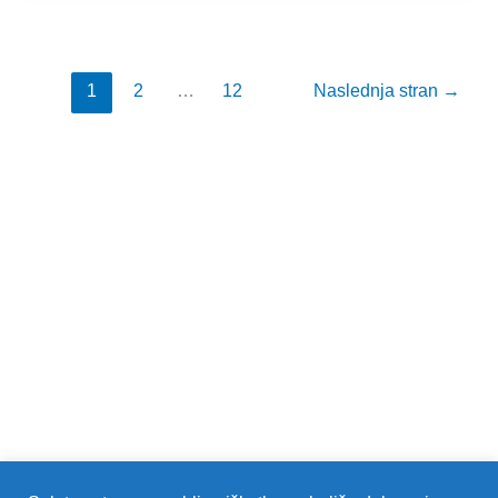
ZBORNICI
🇸🇮
1
2
…
12
Naslednja stran
→