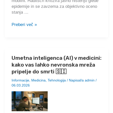
mobilni. Haditsch kritizira javno histerijo glede
epidemije in se zavzema za objektivno oceno
stanja …
Mikrobiolog
Preberi več »
prof.
dr.
Martin
Haditsch
pojasnjuje,
Umetna inteligenca (AI) v medicini:
da
kako vas lahko nevronska mreža
je
vsa
pripelje do smrti 🇸🇮
ta
Informacije
,
Medicina
,
Tehnologija
/ Napisal/a
admin
/
histerija
06.03.2026
o
hantavirusih
popolnoma
neutemeljena
in