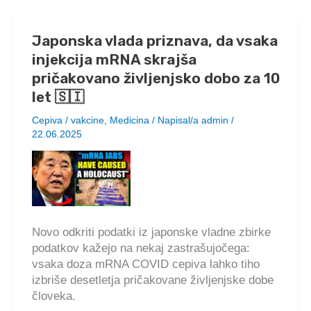
z
nizozemskim
Japonska vlada priznava, da vsaka
sodiščem
injekcija mRNA skrajša
zaradi
poškodb,
pričakovano življenjsko dobo za 10
povezanih
let 🇸🇮
s
Cepiva / vakcine
,
Medicina
/ Napisal/a
admin
/
cepivom
22.06.2025
proti
COVID-
19,
saj
ga
tožniki
Novo odkriti podatki iz japonske vladne zbirke
obtožujejo
podatkov kažejo na nekaj zastrašujočega:
zavajanja
vsaka doza mRNA COVID cepiva lahko tiho
in
izbriše desetletja pričakovane življenjske dobe
genocida
človeka.
🇸🇮