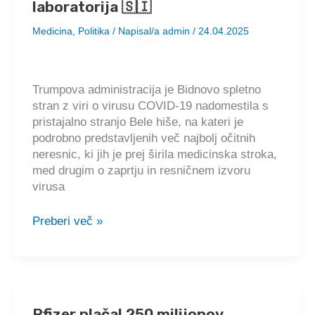
laboratorija 🇸🇮
inekcij
🇸🇮
Medicina
,
Politika
/ Napisal/a
admin
/
24.04.2025
Trumpova administracija je Bidnovo spletno
stran z viri o virusu COVID-19 nadomestila s
pristajalno stranjo Bele hiše, na kateri je
podrobno predstavljenih več najbolj očitnih
neresnic, ki jih je prej širila medicinska stroka,
med drugim o zaprtju in resničnem izvoru
virusa
Trumpova
Preberi več »
uprava
je
spletno
stran
COVID
Pfizer plačal 250 milijonov