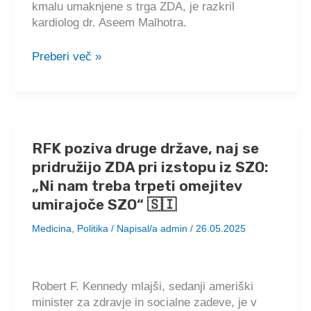
kmalu umaknjene s trga ZDA, je razkril
kardiolog dr. Aseem Malhotra.
Notranji
Preberi več »
viri
Bele
hiše:
„Samo
vprašanje
RFK poziva druge države, naj se
časa
pridružijo ZDA pri izstopu iz SZO:
je,
kdaj
„Ni nam treba trpeti omejitev
bodo
umirajoče SZO“ 🇸🇮
cepiva
Medicina
,
Politika
/ Napisal/a
admin
/
26.05.2025
proti
Covidu
umaknjena
s
Robert F. Kennedy mlajši, sedanji ameriški
trga“
minister za zdravje in socialne zadeve, je v