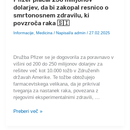
nadomestila
dolarjev, da bi zakopal resnico o
s
stranjo,
smrtonosnem zdravilu, ki
na
povzroča raka 🇸🇮
kateri
Informacije
,
Medicina
/ Napisal/a
admin
/
27.02.2025
so
navedene
laži
establišmenta
Družba Pfizer se je dogovorila za poravnavo v
o
višini od 200 do 250 milijonov dolarjev za
zaprtjih
rešitev več kot 10.000 tožb v Združenih
(lockdowns)
državah Amerike. Te tožbe obtožujejo
in
farmacevtskega velikana, da je prikrival
uhajanju
tveganja za nastanek raka, povezana z
iz
njegovimi eksperimentalnimi zdravili, …
laboratorija
🇸🇮
Pfizer
Preberi več »
plačal
250