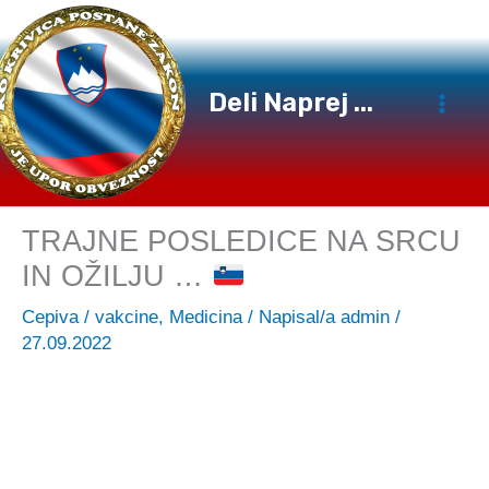
Preskoči
na
vsebino
Deli Naprej ...
TRAJNE POSLEDICE NA SRCU
IN OŽILJU …
Cepiva / vakcine
,
Medicina
/ Napisal/a
admin
/
27.09.2022