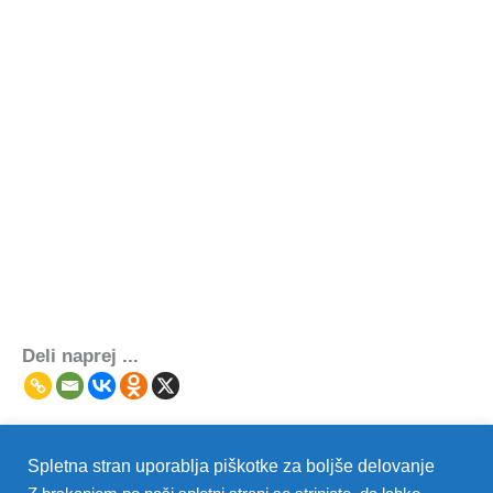
Deli naprej ...
Spletna stran uporablja piškotke za boljše delovanje
←
Prejšnji Post
Naslednji Post
→