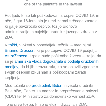
one of the plaintiffs in the lawsuit
Pet ljudi, ki so bili poškodovani s cepivi COVID-19, in
oče, čigar 16-letni sin je umrl zaradi srčnega zastoja,
ki ga je povzročilo cepivo, tožijo Bidnovo
administracijo in najvišje uradnike javnega zdravja v
ZDA.
V
tožbi
, vloženi v ponedeljek, tožniki – med njimi
Brianne Dressen
, ki je po cepivu COVID-19 podjetja
AstraZeneca
utrpela hudo poškodbo živcev – trdijo, da
se je
ameriška vlada dogovarjala s podjetji družbenih
medijev
, da bi jih cenzurirala, ko so objavili zgodbe o
svojih osebnih izkušnjah s poškodbami zaradi
cepljenja.
Med tožniki so
predsednik Biden
in visoki uradniki
Bele hiše, Center za nadzor in preprečevanje bolezni
(CDC) ter Ministrstvo za domovinsko varnost ZDA.
To je prva tožba, ki so jo vložili državljani ZDA,