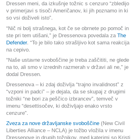
Dressen meni, da izkušnje tožnic s cenzuro “zbledijo
v primerjavi s tisoči Američanov, ki jih poznamo in ki
so vsi doživeli isto”.
“Nič ni bolj strašnega, kot če se obrnete po pomoč in
ste pri tem utišani,” je Dressenova povedala za
The
Defender
. “To je bilo tako strašljivo kot sama reakcija
na cepivo.
“Naše ustavne svoboščine je treba zaščititi, ne glede
na to, ali smo v izrednih razmerah v državi ali ne,” je
dodal Dressen.
Dressenova – ki zdaj doživlja “trajno invalidnost” z
“vzponi in padci” – je dejala, da se skupaj z drugimi
tožniki “ne bori za peščico izbrancev”, temveč v
imenu “desettisočev, ki doživljajo enako vrsto
cenzure”.
Zveza za nove državljanske svoboščine
(New Civil
Liberties Alliance – NCLA) je tožbo vložila v imenu
Dressenove in drugih tožnikov, med katerimi so Kristi