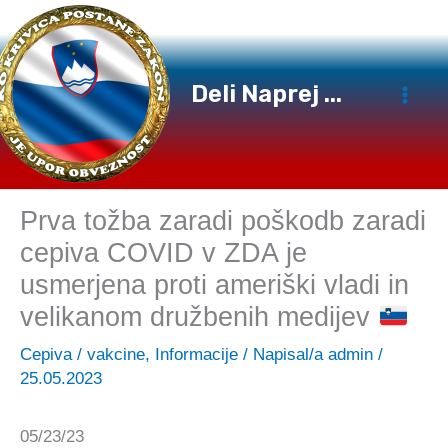
Preskoči
na
vsebino
Deli Naprej ...
Prva tožba zaradi poškodb zaradi
cepiva COVID v ZDA je
usmerjena proti ameriški vladi in
velikanom družbenih medijev
Cepiva / vakcine
,
Informacije
/ Napisal/a
admin
/
25.05.2023
05/23/23