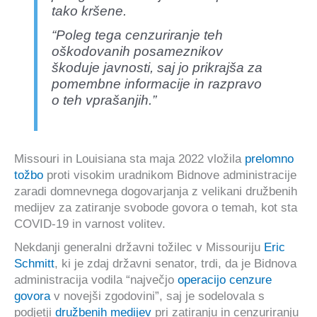
tako kršene.
“Poleg tega cenzuriranje teh
oškodovanih posameznikov
škoduje javnosti, saj jo prikrajša za
pomembne informacije in razpravo
o teh vprašanjih.”
Missouri in Louisiana sta maja 2022 vložila
prelomno
tožbo
proti visokim uradnikom Bidnove administracije
zaradi domnevnega dogovarjanja z velikani družbenih
medijev za zatiranje svobode govora o temah, kot sta
COVID-19 in varnost volitev.
Nekdanji generalni državni tožilec v Missouriju
Eric
Schmitt
, ki je zdaj državni senator, trdi, da je Bidnova
administracija vodila “največjo
operacijo cenzure
govora
v novejši zgodovini”, saj je sodelovala s
podjetji
družbenih medijev
pri zatiranju in cenzuriranju