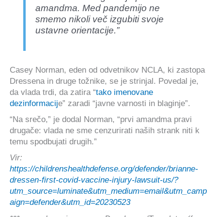
amandma. Med pandemijo ne
smemo nikoli več izgubiti svoje
ustavne orientacije.”
Casey Norman, eden od odvetnikov NCLA, ki zastopa
Dressena in druge tožnike, se je strinjal. Povedal je,
da vlada trdi, da zatira “
tako imenovane
dezinformacij
e” zaradi “javne varnosti in blaginje”.
“Na srečo,” je dodal Norman, “prvi amandma pravi
drugače: vlada ne sme cenzurirati naših strank niti k
temu spodbujati drugih.”
Vir:
https://childrenshealthdefense.org/defender/brianne-
dressen-first-covid-vaccine-injury-lawsuit-us/?
utm_source=luminate&utm_medium=email&utm_camp
aign=defender&utm_id=20230523