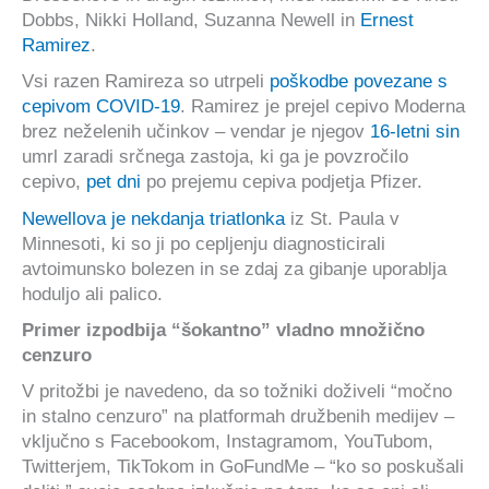
Dobbs, Nikki Holland, Suzanna Newell in
Ernest
Ramirez
.
Vsi razen Ramireza so utrpeli
poškodbe povezane s
cepivom COVID-19
. Ramirez je prejel cepivo Moderna
brez neželenih učinkov – vendar je njegov
16-letni sin
umrl zaradi srčnega zastoja, ki ga je povzročilo
cepivo,
pet dni
po prejemu cepiva podjetja Pfizer.
Newellova je nekdanja triatlonka
iz St. Paula v
Minnesoti, ki so ji po cepljenju diagnosticirali
avtoimunsko bolezen in se zdaj za gibanje uporablja
hoduljo ali palico.
Primer izpodbija “šokantno” vladno množično
cenzuro
V pritožbi je navedeno, da so tožniki doživeli “močno
in stalno cenzuro” na platformah družbenih medijev –
vključno s Facebookom, Instagramom, YouTubom,
Twitterjem, TikTokom in GoFundMe – “ko so poskušali