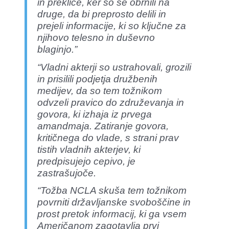
in prekliče, ker so se obrnili na
druge, da bi preprosto delili in
prejeli informacije, ki so ključne za
njihovo telesno in duševno
blaginjo.”
“Vladni akterji so ustrahovali, grozili
in prisilili podjetja družbenih
medijev, da so tem tožnikom
odvzeli pravico do združevanja in
govora, ki izhaja iz prvega
amandmaja. Zatiranje govora,
kritičnega do vlade, s strani prav
tistih vladnih akterjev, ki
predpisujejo cepivo, je
zastrašujoče.
“Tožba NCLA skuša tem tožnikom
povrniti državljanske svoboščine in
prost pretok informacij, ki ga vsem
Američanom zagotavlja prvi