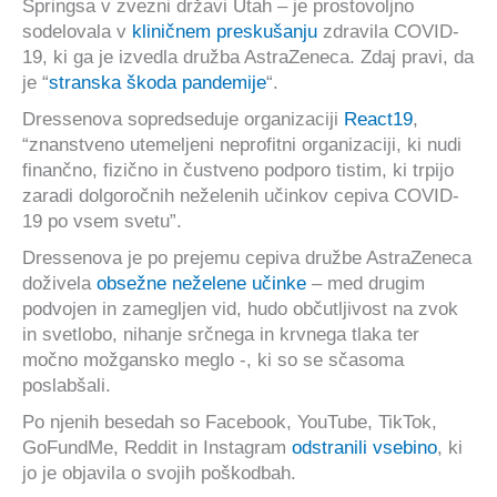
Springsa v zvezni državi Utah – je prostovoljno
sodelovala v
kliničnem preskušanju
zdravila COVID-
19, ki ga je izvedla družba AstraZeneca. Zdaj pravi, da
je “
stranska škoda pandemije
“.
Dressenova sopredseduje organizaciji
React19
,
“znanstveno utemeljeni neprofitni organizaciji, ki nudi
finančno, fizično in čustveno podporo tistim, ki trpijo
zaradi dolgoročnih neželenih učinkov cepiva COVID-
19 po vsem svetu”.
Dressenova je po prejemu cepiva družbe AstraZeneca
doživela
obsežne neželene učinke
– med drugim
podvojen in zamegljen vid, hudo občutljivost na zvok
in svetlobo, nihanje srčnega in krvnega tlaka ter
močno možgansko meglo -, ki so se sčasoma
poslabšali.
Po njenih besedah so Facebook, YouTube, TikTok,
GoFundMe, Reddit in Instagram
odstranili vsebino
, ki
jo je objavila o svojih poškodbah.