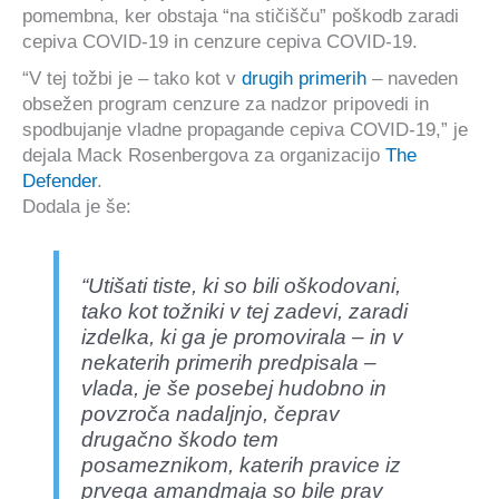
pomembna, ker obstaja “na stičišču” poškodb zaradi
cepiva COVID-19 in cenzure cepiva COVID-19.
“V tej tožbi je – tako kot v
drugih primerih
– naveden
obsežen program cenzure za nadzor pripovedi in
spodbujanje vladne propagande cepiva COVID-19,” je
dejala Mack Rosenbergova za organizacijo
The
Defender
.
Dodala je še:
“Utišati tiste, ki so bili oškodovani,
tako kot tožniki v tej zadevi, zaradi
izdelka, ki ga je promovirala – in v
nekaterih primerih predpisala –
vlada, je še posebej hudobno in
povzroča nadaljnjo, čeprav
drugačno škodo tem
posameznikom, katerih pravice iz
prvega amandmaja so bile prav