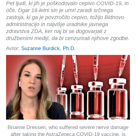
Pet ljudi, ki jih je poškodovalo cepivo COVID-19, in
oče, čigar 16-letni sin je umrl zaradi srčnega
zastoja, ki ga je povzročilo cepivo, tožijo Bidnovo
administracijo in najvišje uradnike javnega
zdravstva ZDA, ker naj bi se dogovarjali z
družbenimi mediji, da bi cenzurirali njihove zgodbe.
Avtor:
Suzanne Burdick, Ph.D.
Brianne Dressen, who suffered severe nerve damage
after taking the AstraZeneca COVID-19 vaccine, is