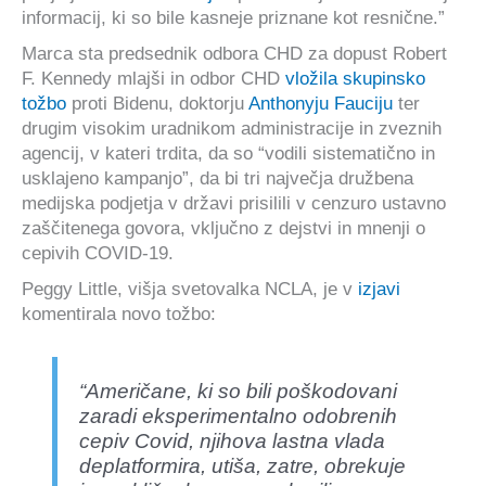
informacij, ki so bile kasneje priznane kot resnične.”
Marca sta predsednik odbora CHD za dopust Robert
F. Kennedy mlajši in odbor CHD
vložila skupinsko
tožbo
proti Bidenu, doktorju
Anthonyju Fauciju
ter
drugim visokim uradnikom administracije in zveznih
agencij, v kateri trdita, da so “vodili sistematično in
usklajeno kampanjo”, da bi tri največja družbena
medijska podjetja v državi prisilili v cenzuro ustavno
zaščitenega govora, vključno z dejstvi in mnenji o
cepivih COVID-19.
Peggy Little, višja svetovalka NCLA, je v
izjavi
komentirala novo tožbo:
“Američane, ki so bili poškodovani
zaradi eksperimentalno odobrenih
cepiv Covid, njihova lastna vlada
deplatformira, utiša, zatre, obrekuje