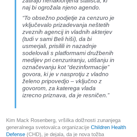
zatirajo nenaklonjena stališča, ki
naj bi ogrožala njeno agendo.
“To obsežno podjetje za cenzuro je
vključevalo prizadevanja neštetih
zveznih agencij in vladnih akterjev
(tudi v sami Beli hiši), da bi
usmerjali, prisilili in nazadnje
sodelovali s platformami družbenih
medijev pri cenzuriranju, utišanju in
označevanju kot “dezinformacije”
govora, ki je v nasprotju z vladno
želeno pripovedjo – vključno z
govorom, za katerega vlada
izrecno priznava, da je resničen.”
Kim Mack Rosenberg, vršilka dolžnosti zunanjega
generalnega svetovalca organizacije
Children Health
Defense
(CHD), je dejala, da je nova tožba