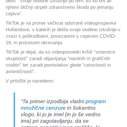
deliti ” svoje osebne izkušnje po tem, ko so oni ali
njihovi bližnji utrpeli zdravstveno škodo po jemanju
cepiva”.
TikTok je na primer večkrat odstranil videoprispevke
Hollandove, v katerih je delila svoje osebne izkušnje v
zvezi s poškodbami, povezanimi s cepivom COVID-
19, in procesom okrevanja.
TikTok je dejal, da so videoposnetki kršili “smernice
skupnosti” zaradi objavljanja “nasilnih in grafičnih
vsebin” ter zaradi pomislekov glede “celovitosti in
avtentičnosti”.
V pritožbi je navedeno:
“Ta primer izpodbija vladni
program
množične cenzure
in šokantno
vlogo, ki jo je imel (in jo še vedno
ima) pri zagotavljanju, da se