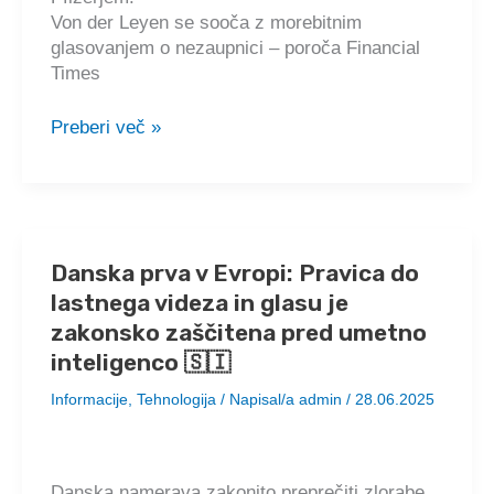
obtožujejo
Von der Leyen se sooča z morebitnim
zavajanja
glasovanjem o nezaupnici – poroča Financial
in
Times
genocida
🇸🇮
Je
Preberi več »
Von
der
Leyen
na
robu
Danska prva v Evropi: Pravica do
propada?
lastnega videza in glasu je
Poslanci
Evropskega
zakonsko zaščitena pred umetno
parlamenta
inteligenco 🇸🇮
pozivajo
Informacije
,
Tehnologija
/ Napisal/a
admin
/
28.06.2025
k
glasovanju
o
nezaupnici
Danska namerava zakonito preprečiti zlorabe