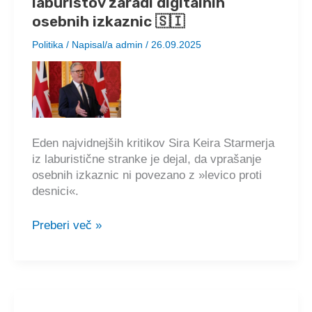
laburistov zaradi digitalnih
osebnih izkaznic 🇸🇮
Politika
/ Napisal/a
admin
/
26.09.2025
Eden najvidnejših kritikov Sira Keira Starmerja
iz laburistične stranke je dejal, da vprašanje
osebnih izkaznic ni povezano z »levico proti
desnici«.
Starmer
Preberi več »
se
sooča
z
uporom
laburistov