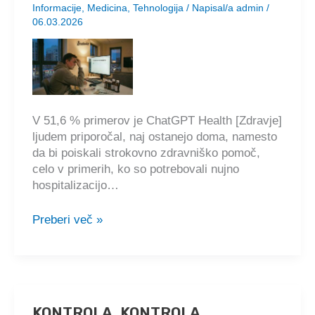
Informacije
,
Medicina
,
Tehnologija
/ Napisal/a
admin
/
06.03.2026
V 51,6 % primerov je ChatGPT Health [Zdravje]
ljudem priporočal, naj ostanejo doma, namesto
da bi poiskali strokovno zdravniško pomoč,
celo v primerih, ko so potrebovali nujno
hospitalizacijo…
Umetna
Preberi več »
inteligenca
(AI)
v
medicini:
kako
KONTROLA, KONTROLA,