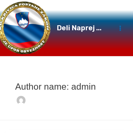
Preskoči
na
vsebino
Deli Naprej ...
Author name: admin