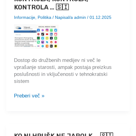
vas
KONTROLA … 🇸🇮
lahko
nevronska
Informacije
,
Politika
/ Napisal/a
admin
/
01.12.2025
mreža
pripelje
do
smrti
🇸🇮
Dostop do družbenih medijev ni več le
vprašanje starosti, ampak postaja preizkus
poslušnosti in vključenosti v tehnokratski
sistem
KONTROLA,
Preberi več »
KONTROLA,
KONTROLA
…
🇸🇮
KO NI HRUŠK NE JABOLK … 🇸🇮