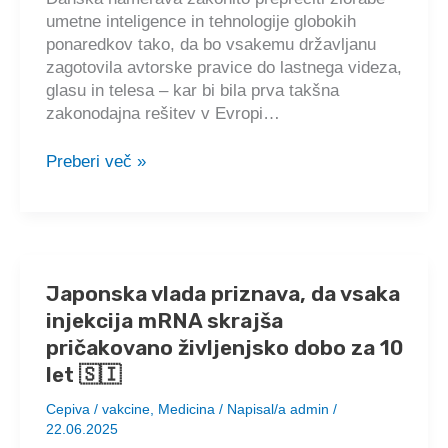
glede
umetne inteligence in tehnologije globokih
sporazuma
ponaredkov tako, da bo vsakemu državljanu
s
zagotovila avtorske pravice do lastnega videza,
Pfizerjem
glasu in telesa – kar bi bila prva takšna
🇸🇮
zakonodajna rešitev v Evropi…
Danska
Preberi več »
prva
v
Evropi:
Pravica
do
Japonska vlada priznava, da vsaka
lastnega
injekcija mRNA skrajša
videza
in
pričakovano življenjsko dobo za 10
glasu
let 🇸🇮
je
Cepiva / vakcine
,
Medicina
/ Napisal/a
admin
/
zakonsko
22.06.2025
zaščitena