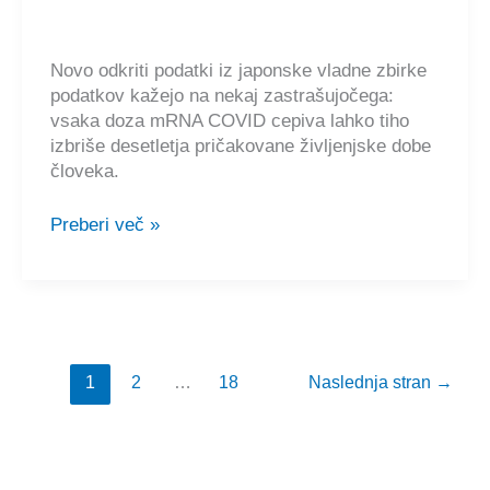
pred
umetno
inteligenco
Novo odkriti podatki iz japonske vladne zbirke
🇸🇮
podatkov kažejo na nekaj zastrašujočega:
vsaka doza mRNA COVID cepiva lahko tiho
izbriše desetletja pričakovane življenjske dobe
človeka.
Japonska
Preberi več »
vlada
priznava,
da
vsaka
injekcija
mRNA
1
2
…
18
Naslednja stran
→
skrajša
pričakovano
življenjsko
dobo