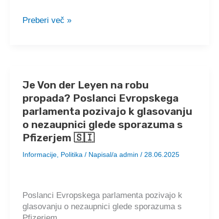
Bill
Preberi več »
Gates
se
sooča
z
nizozemskim
Je Von der Leyen na robu
sodiščem
propada? Poslanci Evropskega
zaradi
poškodb,
parlamenta pozivajo k glasovanju
povezanih
o nezaupnici glede sporazuma s
s
Pfizerjem 🇸🇮
cepivom
proti
Informacije
,
Politika
/ Napisal/a
admin
/
28.06.2025
COVID-
19,
saj
Poslanci Evropskega parlamenta pozivajo k
ga
glasovanju o nezaupnici glede sporazuma s
tožniki
Pfizerjem.