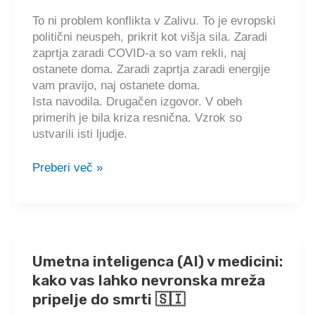
neutemeljena
To ni problem konflikta v Zalivu. To je evropski
in
politični neuspeh, prikrit kot višja sila. Zaradi
nepotrebna
zaprtja zaradi COVID-a so vam rekli, naj
🇸🇮
ostanete doma. Zaradi zaprtja zaradi energije
vam pravijo, naj ostanete doma.
Ista navodila. Drugačen izgovor. V obeh
primerih je bila kriza resnična. Vzrok so
ustvarili isti ljudje.
Težko
Preberi več »
stanje
(stiska),
3.
del,
poglavje
Umetna inteligenca (AI) v medicini:
III
kako vas lahko nevronska mreža
🇸🇮
pripelje do smrti 🇸🇮