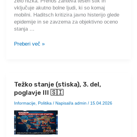
zelo nizka. Prenos zahteva tesen stik in
vključuje akutno bolne ljudi, ki so komaj
mobilni. Haditsch kritizira javno histerijo glede
epidemije in se zavzema za objektivno oceno
stanja …
Mikrobiolog
Preberi več »
prof.
dr.
Martin
Haditsch
pojasnjuje,
Težko stanje (stiska), 3. del,
da
poglavje III 🇸🇮
je
vsa
Informacije
,
Politika
/ Napisal/a
admin
/
15.04.2026
ta
histerija
o
hantavirusih
popolnoma