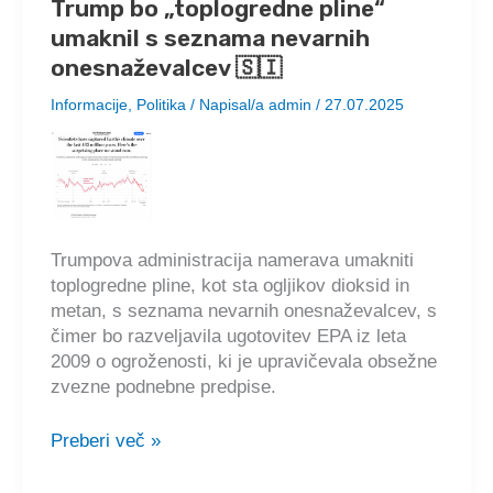
Trump bo „toplogredne pline“
zaradi
umaknil s seznama nevarnih
digitalnih
osebnih
onesnaževalcev 🇸🇮
izkaznic
Informacije
,
Politika
/ Napisal/a
admin
/
27.07.2025
🇸🇮
Trumpova administracija namerava umakniti
toplogredne pline, kot sta ogljikov dioksid in
metan, s seznama nevarnih onesnaževalcev, s
čimer bo razveljavila ugotovitev EPA iz leta
2009 o ogroženosti, ki je upravičevala obsežne
zvezne podnebne predpise.
Trump
Preberi več »
bo
„toplogredne