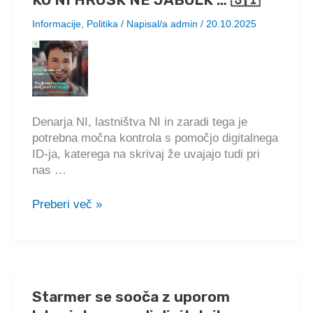
Informacije
,
Politika
/ Napisal/a
admin
/
20.10.2025
Denarja NI, lastništva NI in zaradi tega je
potrebna močna kontrola s pomočjo digitalnega
ID-ja, katerega na skrivaj že uvajajo tudi pri
nas …
KO
Preberi več »
NI
HRUŠK
NE
JABOLK
…
Starmer se sooča z uporom
🇸🇮