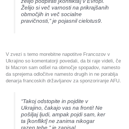
želijo podpirati [konflikta] v Evropi.
Želijo si več varnosti na prikrajšanih
območjih in več socialne
pravičnosti,” je pojasnil cielotus9.
V zvezi s temo morebitne napotitve Francozov v
Ukrajino so komentatorji povedali, da bi raje videli, če
bi Macron sam odšel na območje spopadov, namesto
da sprejema odločitve namesto drugih in ne porablja
denarja francoskih državljanov za sponzoriranje AFU.
“Takoj odstopite in pojdite v
Ukrajino, čakajo vas na fronti! Ne
pošiljaj ljudi, ampak pojdi sam, ker
ta [konflikt] ne zanima nikogar
razen tebe,” je zapisal