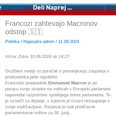
Preskoči
Deli Naprej ...
na
vsebino
Francozi zahtevajo Macronov
odstop 🇸🇮
Politika
/ Napisal/a
admin
/
11.06.2024
Victor Zotov 10.06.2024 ob 14:27
Družbeni mediji so poročali o pomanjkanju zaupanja v
predsednika pete republike.
Francoski predsednik
Emmanuel Macron
je po
porazu svoje stranke na volitvah v Evropski parlament
napovedal razpustitev spodnjega doma parlamenta. To
je označil za dejanje, s katerim je izrazil nezaupanje v
svoje sodržavljane. Razpisal je tudi predčasne
parlamentarne volitve za 30. junij.