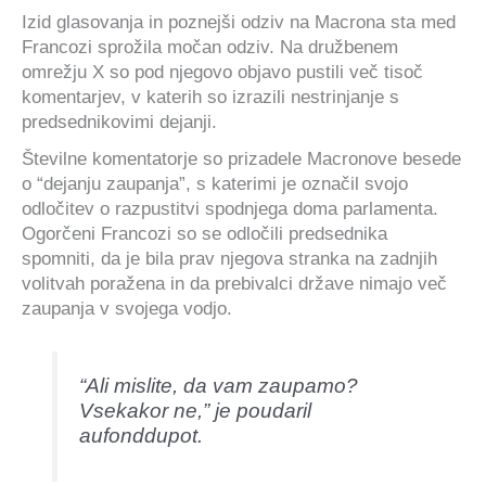
Izid glasovanja in poznejši odziv na Macrona sta med
Francozi sprožila močan odziv. Na družbenem
omrežju X so pod njegovo objavo pustili več tisoč
komentarjev, v katerih so izrazili nestrinjanje s
predsednikovimi dejanji.
Številne komentatorje so prizadele Macronove besede
o “dejanju zaupanja”, s katerimi je označil svojo
odločitev o razpustitvi spodnjega doma parlamenta.
Ogorčeni Francozi so se odločili predsednika
spomniti, da je bila prav njegova stranka na zadnjih
volitvah poražena in da prebivalci države nimajo več
zaupanja v svojega vodjo.
“Ali mislite, da vam zaupamo?
Vsekakor ne,” je poudaril
aufonddupot.