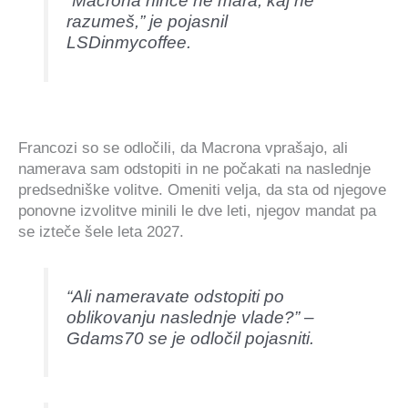
“Macrona nihče ne mara, kaj ne
razumeš,” je pojasnil
LSDinmycoffee.
Francozi so se odločili, da Macrona vprašajo, ali
namerava sam odstopiti in ne počakati na naslednje
predsedniške volitve. Omeniti velja, da sta od njegove
ponovne izvolitve minili le dve leti, njegov mandat pa
se izteče šele leta 2027.
“Ali nameravate odstopiti po
oblikovanju naslednje vlade?” –
Gdams70 se je odločil pojasniti.