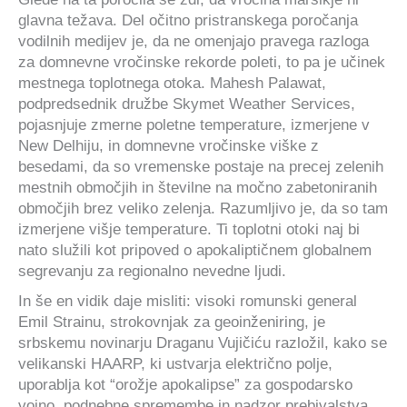
glavna težava. Del očitno pristranskega poročanja
vodilnih medijev je, da ne omenjajo pravega razloga
za domnevne vročinske rekorde poleti, to pa je učinek
mestnega toplotnega otoka. Mahesh Palawat,
podpredsednik družbe Skymet Weather Services,
pojasnjuje zmerne poletne temperature, izmerjene v
New Delhiju, in domnevne vročinske viške z
besedami, da so vremenske postaje na precej zelenih
mestnih območjih in številne na močno zabetoniranih
območjih brez veliko zelenja. Razumljivo je, da so tam
izmerjene višje temperature. Ti toplotni otoki naj bi
nato služili kot pripoved o apokaliptičnem globalnem
segrevanju za regionalno nevedne ljudi.
In še en vidik daje misliti: visoki romunski general
Emil Strainu, strokovnjak za geoinženiring, je
srbskemu novinarju Draganu Vujičiću razložil, kako se
velikanski HAARP, ki ustvarja električno polje,
uporablja kot “orožje apokalipse” za gospodarsko
vojno, podnebne spremembe in nadzor prebivalstva.