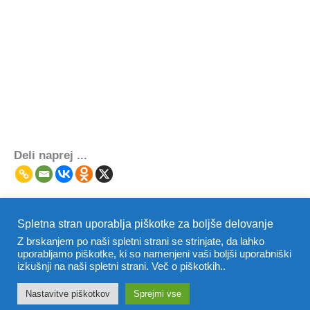
Deli naprej ...
Spletna stran uporablja piškotke za boljše delovanje
←
Prejšnji Post
Naslednji Post
→
Z brskanjem po naši spletni strani se strinjate, da lahko
uporabljamo piškotke, ki so namenjeni vaši boljši uporabniški
Copyright © 2026 Deli Naprej ... |
Powered by
Astra WordPress
izkušnji na naši spletni strani. Več o piškotkih..
Theme
Nastavitve piškotkov
Sprejmi vse