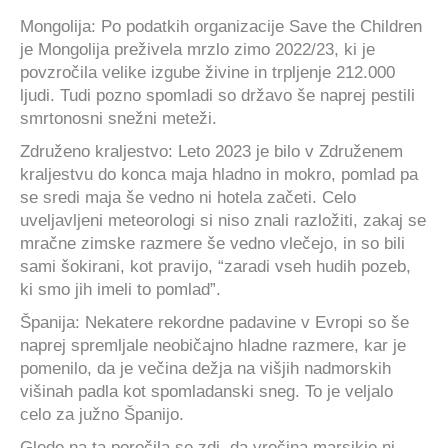
Mongolija: Po podatkih organizacije Save the Children
je Mongolija preživela mrzlo zimo 2022/23, ki je
povzročila velike izgube živine in trpljenje 212.000
ljudi. Tudi pozno spomladi so državo še naprej pestili
smrtonosni snežni meteži.
Združeno kraljestvo: Leto 2023 je bilo v Združenem
kraljestvu do konca maja hladno in mokro, pomlad pa
se sredi maja še vedno ni hotela začeti. Celo
uveljavljeni meteorologi si niso znali razložiti, zakaj se
mračne zimske razmere še vedno vlečejo, in so bili
sami šokirani, kot pravijo, “zaradi vseh hudih pozeb,
ki smo jih imeli to pomlad”.
Španija: Nekatere rekordne padavine v Evropi so še
naprej spremljale neobičajno hladne razmere, kar je
pomenilo, da je večina dežja na višjih nadmorskih
višinah padla kot spomladanski sneg. To je veljalo
celo za južno Španijo.
Glede na ta poročila se zdi, da vročina marsikje ni