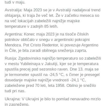
tudi v maju.
Avstralija: Maja 2023 se je v Avstraliji nadaljeval trend
ohlajanja, ki traja že več let. Že v začetku meseca so
na več lokacijah zabeležili najnižje majske
temperature v zadnjih 85 letih.
Argentina: Konec maja 2023 je na tisoče čilskih
potnikov obtičalo v snegu v argentinski pokrajini
Mendoza. Pot Cristo Redentor, ki povezuje Argentino
in Čile, je bila zaradi obilnega sneženja zaprta.
Rusija: Zgodovinsko najnižjo temperaturo so zabeležili
v mestu Yubileinaya v Jakutiji, kjer se je temperatura
spustila precej pod sezonsko raven. Dne 13. maja se
je termometer spustil na -24,5 °C, s čimer je presegel
dosedanje majske najnižje vrednosti -24,1 °C,
zabeležene pred 70 leti, leta 1958. Obilno je snežilo
tudi pri nas.
Ukrajina: V Ukrajini je bilo to pomlad nenavadno mrzlo
in zasneženo.