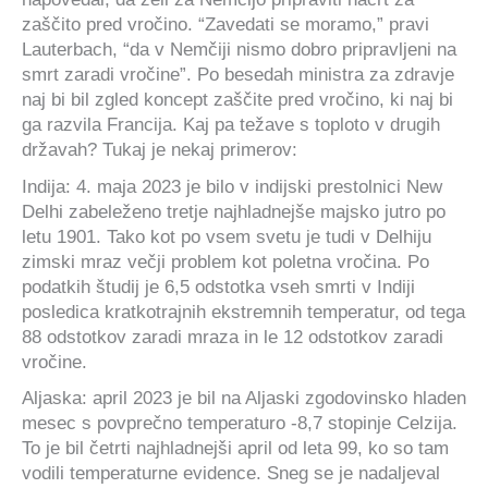
zaščito pred vročino. “Zavedati se moramo,” pravi
Lauterbach, “da v Nemčiji nismo dobro pripravljeni na
smrt zaradi vročine”. Po besedah ministra za zdravje
naj bi bil zgled koncept zaščite pred vročino, ki naj bi
ga razvila Francija. Kaj pa težave s toploto v drugih
državah? Tukaj je nekaj primerov:
Indija: 4. maja 2023 je bilo v indijski prestolnici New
Delhi zabeleženo tretje najhladnejše majsko jutro po
letu 1901. Tako kot po vsem svetu je tudi v Delhiju
zimski mraz večji problem kot poletna vročina. Po
podatkih študij je 6,5 odstotka vseh smrti v Indiji
posledica kratkotrajnih ekstremnih temperatur, od tega
88 odstotkov zaradi mraza in le 12 odstotkov zaradi
vročine.
Aljaska: april 2023 je bil na Aljaski zgodovinsko hladen
mesec s povprečno temperaturo -8,7 stopinje Celzija.
To je bil četrti najhladnejši april od leta 99, ko so tam
vodili temperaturne evidence. Sneg se je nadaljeval