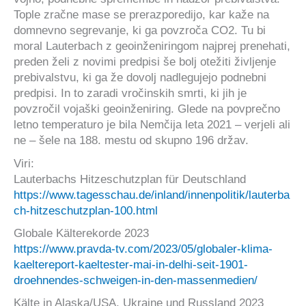
Tople zračne mase se prerazporedijo, kar kaže na
domnevno segrevanje, ki ga povzroča CO2. Tu bi
moral Lauterbach z geoinženiringom najprej prenehati,
preden želi z novimi predpisi še bolj otežiti življenje
prebivalstvu, ki ga že dovolj nadlegujejo podnebni
predpisi. In to zaradi vročinskih smrti, ki jih je
povzročil vojaški geoinženiring. Glede na povprečno
letno temperaturo je bila Nemčija leta 2021 – verjeli ali
ne – šele na 188. mestu od skupno 196 držav.
Viri:
Lauterbachs Hitzeschutzplan für Deutschland
https://www.tagesschau.de/inland/innenpolitik/lauterba
ch-hitzeschutzplan-100.html
Globale Kälterekorde 2023
https://www.pravda-tv.com/2023/05/globaler-klima-
kaeltereport-kaeltester-mai-in-delhi-seit-1901-
droehnendes-schweigen-in-den-massenmedien/
Kälte in Alaska/USA, Ukraine und Russland 2023