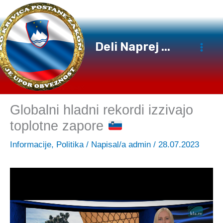
Preskoči
na
vsebino
Deli Naprej ...
Globalni hladni rekordi izzivajo
toplotne zapore
Informacije
,
Politika
/ Napisal/a
admin
/
28.07.2023