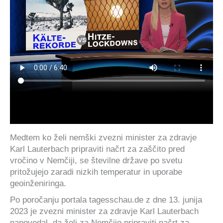
Medtem ko želi nemški zvezni minister za zdravje
Karl Lauterbach pripraviti načrt za zaščito pred
vročino v Nemčiji, se številne države po svetu
pritožujejo zaradi nizkih temperatur in uporabe
geoinženiringa.
Po poročanju portala tagesschau.de z dne 13. junija
2023 je zvezni minister za zdravje Karl Lauterbach
napovedal, da želi za Nemčijo pripraviti načrt za