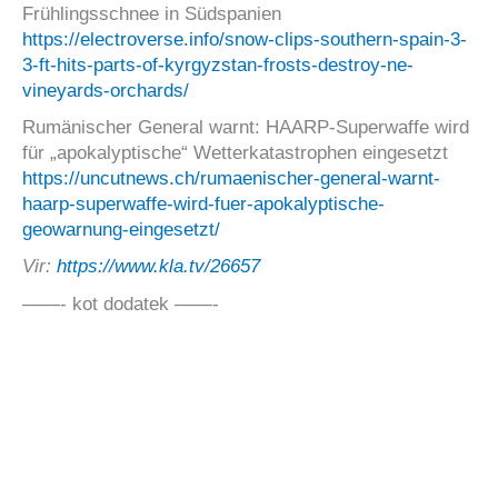
Frühlingsschnee in Südspanien
https://electroverse.info/snow-clips-southern-spain-3-
3-ft-hits-parts-of-kyrgyzstan-frosts-destroy-ne-
vineyards-orchards/
Rumänischer General warnt: HAARP-Superwaffe wird
für „apokalyptische“ Wetterkatastrophen eingesetzt
https://uncutnews.ch/rumaenischer-general-warnt-
haarp-superwaffe-wird-fuer-apokalyptische-
geowarnung-eingesetzt/
Vir:
https://www.kla.tv/26657
——- kot dodatek ——-